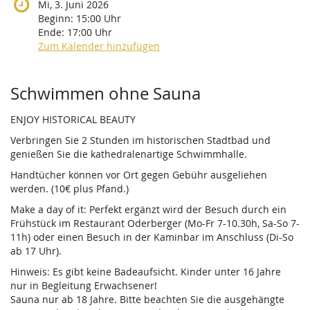
Mi, 3. Juni 2026
Beginn:
15:00
Uhr
Ende:
17:00
Uhr
Zum Kalender hinzufügen
Produkte
Schwimmen ohne Sauna
ENJOY HISTORICAL BEAUTY
Verbringen Sie 2 Stunden im historischen Stadtbad und
genießen Sie die kathedralenartige Schwimmhalle.
Handtücher können vor Ort gegen Gebühr ausgeliehen
werden. (10€ plus Pfand.)
Make a day of it: Perfekt ergänzt wird der Besuch durch ein
Frühstück im Restaurant Oderberger (Mo-Fr 7-10.30h, Sa-So 7-
11h) oder einen Besuch in der Kaminbar im Anschluss (Di-So
ab 17 Uhr).
Hinweis: Es gibt keine Badeaufsicht. Kinder unter 16 Jahre
nur in Begleitung Erwachsener!
Sauna nur ab 18 Jahre. Bitte beachten Sie die ausgehängte