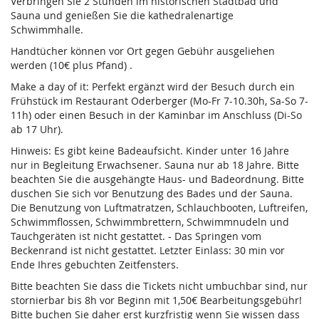
Verbringen Sie 2 Stunden im historischen Stadtbad und
Sauna und genießen Sie die kathedralenartige
Schwimmhalle.
Handtücher können vor Ort gegen Gebühr ausgeliehen
werden (10€ plus Pfand) .
Make a day of it: Perfekt ergänzt wird der Besuch durch ein
Frühstück im Restaurant Oderberger (Mo-Fr 7-10.30h, Sa-So 7-
11h) oder einen Besuch in der Kaminbar im Anschluss (Di-So
ab 17 Uhr).
Hinweis: Es gibt keine Badeaufsicht. Kinder unter 16 Jahre
nur in Begleitung Erwachsener. Sauna nur ab 18 Jahre. Bitte
beachten Sie die ausgehängte Haus- und Badeordnung. Bitte
duschen Sie sich vor Benutzung des Bades und der Sauna.
Die Benutzung von Luftmatratzen, Schlauchbooten, Luftreifen,
Schwimmflossen, Schwimmbrettern, Schwimmnudeln und
Tauchgeräten ist nicht gestattet. - Das Springen vom
Beckenrand ist nicht gestattet. Letzter Einlass: 30 min vor
Ende Ihres gebuchten Zeitfensters.
Bitte beachten Sie dass die Tickets nicht umbuchbar sind, nur
stornierbar bis 8h vor Beginn mit 1,50€ Bearbeitungsgebühr!
Bitte buchen Sie daher erst kurzfristig wenn Sie wissen dass