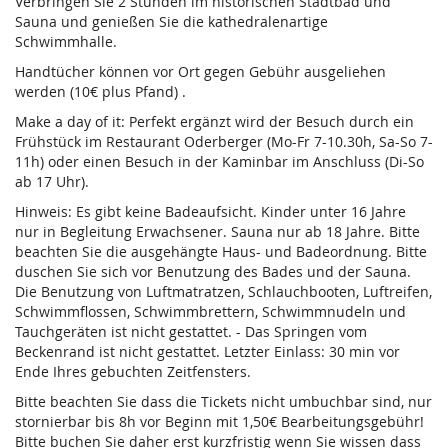
Verbringen Sie 2 Stunden im historischen Stadtbad und
Sauna und genießen Sie die kathedralenartige
Schwimmhalle.
Handtücher können vor Ort gegen Gebühr ausgeliehen
werden (10€ plus Pfand) .
Make a day of it: Perfekt ergänzt wird der Besuch durch ein
Frühstück im Restaurant Oderberger (Mo-Fr 7-10.30h, Sa-So 7-
11h) oder einen Besuch in der Kaminbar im Anschluss (Di-So
ab 17 Uhr).
Hinweis: Es gibt keine Badeaufsicht. Kinder unter 16 Jahre
nur in Begleitung Erwachsener. Sauna nur ab 18 Jahre. Bitte
beachten Sie die ausgehängte Haus- und Badeordnung. Bitte
duschen Sie sich vor Benutzung des Bades und der Sauna.
Die Benutzung von Luftmatratzen, Schlauchbooten, Luftreifen,
Schwimmflossen, Schwimmbrettern, Schwimmnudeln und
Tauchgeräten ist nicht gestattet. - Das Springen vom
Beckenrand ist nicht gestattet. Letzter Einlass: 30 min vor
Ende Ihres gebuchten Zeitfensters.
Bitte beachten Sie dass die Tickets nicht umbuchbar sind, nur
stornierbar bis 8h vor Beginn mit 1,50€ Bearbeitungsgebühr!
Bitte buchen Sie daher erst kurzfristig wenn Sie wissen dass