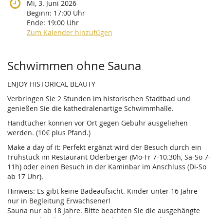
Mi, 3. Juni 2026
Beginn:
17:00
Uhr
Ende:
19:00
Uhr
Zum Kalender hinzufügen
Produkte
Schwimmen ohne Sauna
ENJOY HISTORICAL BEAUTY
Verbringen Sie 2 Stunden im historischen Stadtbad und
genießen Sie die kathedralenartige Schwimmhalle.
Handtücher können vor Ort gegen Gebühr ausgeliehen
werden. (10€ plus Pfand.)
Make a day of it: Perfekt ergänzt wird der Besuch durch ein
Frühstück im Restaurant Oderberger (Mo-Fr 7-10.30h, Sa-So 7-
11h) oder einen Besuch in der Kaminbar im Anschluss (Di-So
ab 17 Uhr).
Hinweis: Es gibt keine Badeaufsicht. Kinder unter 16 Jahre
nur in Begleitung Erwachsener!
Sauna nur ab 18 Jahre. Bitte beachten Sie die ausgehängte