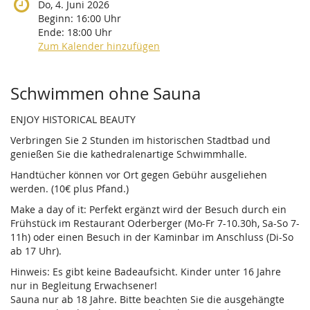
Do, 4. Juni 2026
Beginn:
16:00
Uhr
Ende:
18:00
Uhr
Zum Kalender hinzufügen
Produkte
Schwimmen ohne Sauna
ENJOY HISTORICAL BEAUTY
Verbringen Sie 2 Stunden im historischen Stadtbad und
genießen Sie die kathedralenartige Schwimmhalle.
Handtücher können vor Ort gegen Gebühr ausgeliehen
werden. (10€ plus Pfand.)
Make a day of it: Perfekt ergänzt wird der Besuch durch ein
Frühstück im Restaurant Oderberger (Mo-Fr 7-10.30h, Sa-So 7-
11h) oder einen Besuch in der Kaminbar im Anschluss (Di-So
ab 17 Uhr).
Hinweis: Es gibt keine Badeaufsicht. Kinder unter 16 Jahre
nur in Begleitung Erwachsener!
Sauna nur ab 18 Jahre. Bitte beachten Sie die ausgehängte