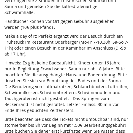
Verbringen Sie 2 Stunden im historischen Stadtbad und
Sauna und genießen Sie die kathedralenartige
Schwimmhalle.
Handtücher können vor Ort gegen Gebühr ausgeliehen
werden (10€ plus Pfand) .
Make a day of it: Perfekt ergänzt wird der Besuch durch ein
Frühstück im Restaurant Oderberger (Mo-Fr 7-10.30h, Sa-So 7-
11h) oder einen Besuch in der Kaminbar im Anschluss (Di-So
ab 17 Uhr).
Hinweis: Es gibt keine Badeaufsicht. Kinder unter 16 Jahre
nur in Begleitung Erwachsener. Sauna nur ab 18 Jahre. Bitte
beachten Sie die ausgehängte Haus- und Badeordnung. Bitte
duschen Sie sich vor Benutzung des Bades und der Sauna.
Die Benutzung von Luftmatratzen, Schlauchbooten, Luftreifen,
Schwimmflossen, Schwimmbrettern, Schwimmnudeln und
Tauchgeräten ist nicht gestattet. - Das Springen vom
Beckenrand ist nicht gestattet. Letzter Einlass: 30 min vor
Ende Ihres gebuchten Zeitfensters.
Bitte beachten Sie dass die Tickets nicht umbuchbar sind, nur
stornierbar bis 8h vor Beginn mit 1,50€ Bearbeitungsgebühr!
Bitte buchen Sie daher erst kurzfristig wenn Sie wissen dass