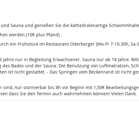
d und Sauna und genießen Sie die kathedralenartige Schwimmhalle
en werden (10€ plus Pfand) .
 durch ein Frühstück im Restaurant Oderberger (Mo-Fr 7-10.30h, Sa
16 Jahre nur in Begleitung Erwachsener. Sauna nur ab 18 Jahre. Bi
g des Bades und der Sauna. Die Benutzung von Luftmatratzen, Sch
t nicht gestattet. - Das Springen vom Beckenrand ist nicht gesta
r sind, nur stornierbar bis 8h vor Beginn mit 1,50€ Bearbeitungsg
wissen dass Sie den Termin auch wahrnehmen können! Vielen Dank.