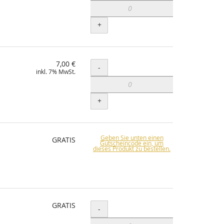
+
7,00 €
Menge
-
inkl. 7% MwSt.
+
Geben Sie unten einen
GRATIS
Gutscheincode ein, um
dieses Produkt zu bestellen.
GRATIS
Menge
-