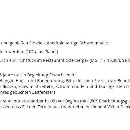
d und genießen Sie die kathedralenartige Schwimmhalle.
en werden. (10€ plus Pfand.)
 durch ein Frühstück im Restaurant Oderberger (Mo-Fr 7-10.30h, Sa
16 Jahre nur in Begleitung Erwachsener!
sgehängte Haus- und Badeordnung. Bitte duschen Sie sich vor Ben
mmflossen, Schwimmbrettern, Schwimmnudeln und Tauchgeräten ist 
 Ihres gebuchten Zeitfensters.
r sind, nur stornierbar bis 8h vor Beginn mit 1,50€ Bearbeitungsg
e wissen dass Sie den Termin auch wahrnehmen können! Vielen Dank