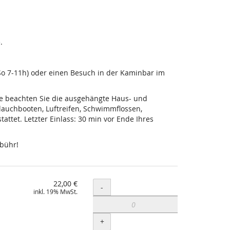
.
-So 7-11h) oder einen Besuch in der Kaminbar im
tte beachten Sie die ausgehängte Haus- und
lauchbooten, Luftreifen, Schwimmflossen,
ttet. Letzter Einlass: 30 min vor Ende Ihres
ebühr!
22,00 €
Menge
-
inkl. 19% MwSt.
+