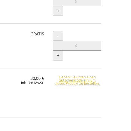
+
GRATIS
Menge
-
+
Geben Sie unten einen
30,00 €
Gutscheincode ein, um
inkl. 7% MwSt.
dieses Produkt zu bestellen.