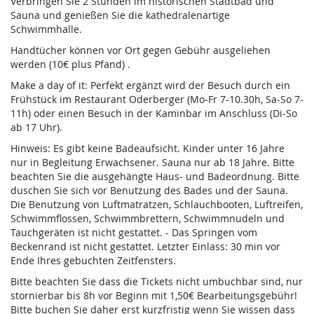
Verbringen Sie 2 Stunden im historischen Stadtbad und
Sauna und genießen Sie die kathedralenartige
Schwimmhalle.
Handtücher können vor Ort gegen Gebühr ausgeliehen
werden (10€ plus Pfand) .
Make a day of it: Perfekt ergänzt wird der Besuch durch ein
Frühstück im Restaurant Oderberger (Mo-Fr 7-10.30h, Sa-So 7-
11h) oder einen Besuch in der Kaminbar im Anschluss (Di-So
ab 17 Uhr).
Hinweis: Es gibt keine Badeaufsicht. Kinder unter 16 Jahre
nur in Begleitung Erwachsener. Sauna nur ab 18 Jahre. Bitte
beachten Sie die ausgehängte Haus- und Badeordnung. Bitte
duschen Sie sich vor Benutzung des Bades und der Sauna.
Die Benutzung von Luftmatratzen, Schlauchbooten, Luftreifen,
Schwimmflossen, Schwimmbrettern, Schwimmnudeln und
Tauchgeräten ist nicht gestattet. - Das Springen vom
Beckenrand ist nicht gestattet. Letzter Einlass: 30 min vor
Ende Ihres gebuchten Zeitfensters.
Bitte beachten Sie dass die Tickets nicht umbuchbar sind, nur
stornierbar bis 8h vor Beginn mit 1,50€ Bearbeitungsgebühr!
Bitte buchen Sie daher erst kurzfristig wenn Sie wissen dass