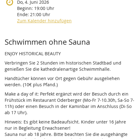
Do, 4. Juni 2026
Beginn:
19:00
Uhr
Ende:
21:00
Uhr
Zum Kalender hinzufügen
Produkte
Schwimmen ohne Sauna
ENJOY HISTORICAL BEAUTY
Verbringen Sie 2 Stunden im historischen Stadtbad und
genießen Sie die kathedralenartige Schwimmhalle.
Handtücher können vor Ort gegen Gebühr ausgeliehen
werden. (10€ plus Pfand.)
Make a day of it: Perfekt ergänzt wird der Besuch durch ein
Frühstück im Restaurant Oderberger (Mo-Fr 7-10.30h, Sa-So 7-
11h) oder einen Besuch in der Kaminbar im Anschluss (Di-So
ab 17 Uhr).
Hinweis: Es gibt keine Badeaufsicht. Kinder unter 16 Jahre
nur in Begleitung Erwachsener!
Sauna nur ab 18 Jahre. Bitte beachten Sie die ausgehängte