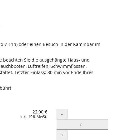
.
-So 7-11h) oder einen Besuch in der Kaminbar im
tte beachten Sie die ausgehängte Haus- und
lauchbooten, Luftreifen, Schwimmflossen,
ttet. Letzter Einlass: 30 min vor Ende Ihres
ebühr!
22,00 €
Menge
-
inkl. 19% MwSt.
+