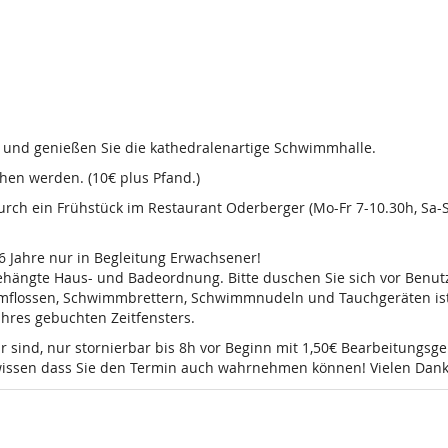
d und genießen Sie die kathedralenartige Schwimmhalle.
en werden. (10€ plus Pfand.)
 durch ein Frühstück im Restaurant Oderberger (Mo-Fr 7-10.30h, Sa
16 Jahre nur in Begleitung Erwachsener!
sgehängte Haus- und Badeordnung. Bitte duschen Sie sich vor Ben
mmflossen, Schwimmbrettern, Schwimmnudeln und Tauchgeräten ist 
 Ihres gebuchten Zeitfensters.
r sind, nur stornierbar bis 8h vor Beginn mit 1,50€ Bearbeitungsg
e wissen dass Sie den Termin auch wahrnehmen können! Vielen Dank