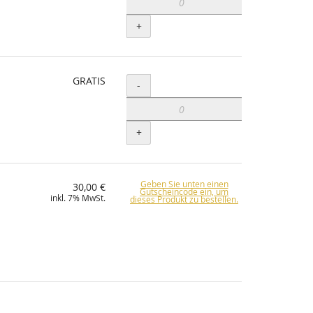
+
GRATIS
Menge
-
+
Geben Sie unten einen
30,00 €
Gutscheincode ein, um
inkl. 7% MwSt.
dieses Produkt zu bestellen.