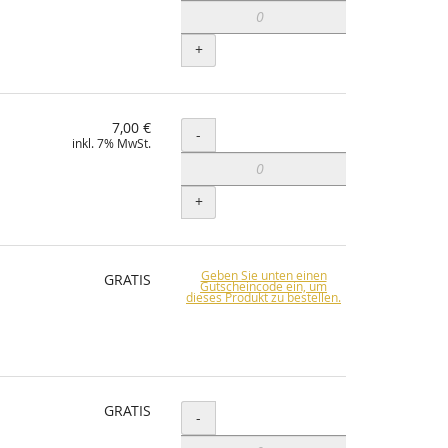
+
7,00 €
Menge
-
inkl. 7% MwSt.
+
Geben Sie unten einen
GRATIS
Gutscheincode ein, um
dieses Produkt zu bestellen.
GRATIS
Menge
-