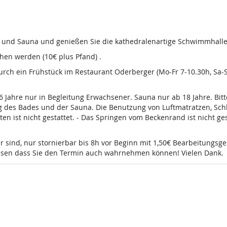
d und Sauna und genießen Sie die kathedralenartige Schwimmhalle
en werden (10€ plus Pfand) .
 durch ein Frühstück im Restaurant Oderberger (Mo-Fr 7-10.30h, Sa
16 Jahre nur in Begleitung Erwachsener. Sauna nur ab 18 Jahre. Bi
g des Bades und der Sauna. Die Benutzung von Luftmatratzen, Sch
t nicht gestattet. - Das Springen vom Beckenrand ist nicht gesta
r sind, nur stornierbar bis 8h vor Beginn mit 1,50€ Bearbeitungsg
wissen dass Sie den Termin auch wahrnehmen können! Vielen Dank.