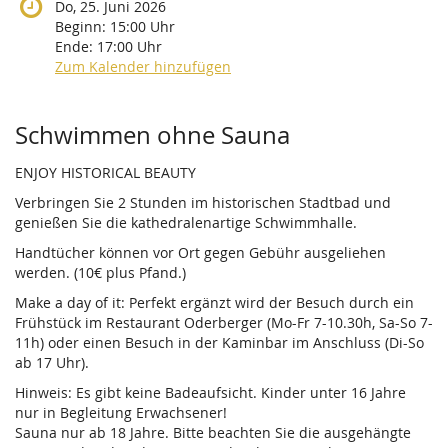
Do, 25. Juni 2026
Beginn:
15:00
Uhr
Ende:
17:00
Uhr
Zum Kalender hinzufügen
Produkte
Schwimmen ohne Sauna
ENJOY HISTORICAL BEAUTY
Verbringen Sie 2 Stunden im historischen Stadtbad und
genießen Sie die kathedralenartige Schwimmhalle.
Handtücher können vor Ort gegen Gebühr ausgeliehen
werden. (10€ plus Pfand.)
Make a day of it: Perfekt ergänzt wird der Besuch durch ein
Frühstück im Restaurant Oderberger (Mo-Fr 7-10.30h, Sa-So 7-
11h) oder einen Besuch in der Kaminbar im Anschluss (Di-So
ab 17 Uhr).
Hinweis: Es gibt keine Badeaufsicht. Kinder unter 16 Jahre
nur in Begleitung Erwachsener!
Sauna nur ab 18 Jahre. Bitte beachten Sie die ausgehängte