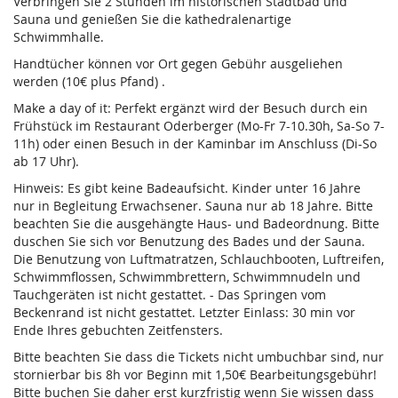
Verbringen Sie 2 Stunden im historischen Stadtbad und
Sauna und genießen Sie die kathedralenartige
Schwimmhalle.
Handtücher können vor Ort gegen Gebühr ausgeliehen
werden (10€ plus Pfand) .
Make a day of it: Perfekt ergänzt wird der Besuch durch ein
Frühstück im Restaurant Oderberger (Mo-Fr 7-10.30h, Sa-So 7-
11h) oder einen Besuch in der Kaminbar im Anschluss (Di-So
ab 17 Uhr).
Hinweis: Es gibt keine Badeaufsicht. Kinder unter 16 Jahre
nur in Begleitung Erwachsener. Sauna nur ab 18 Jahre. Bitte
beachten Sie die ausgehängte Haus- und Badeordnung. Bitte
duschen Sie sich vor Benutzung des Bades und der Sauna.
Die Benutzung von Luftmatratzen, Schlauchbooten, Luftreifen,
Schwimmflossen, Schwimmbrettern, Schwimmnudeln und
Tauchgeräten ist nicht gestattet. - Das Springen vom
Beckenrand ist nicht gestattet. Letzter Einlass: 30 min vor
Ende Ihres gebuchten Zeitfensters.
Bitte beachten Sie dass die Tickets nicht umbuchbar sind, nur
stornierbar bis 8h vor Beginn mit 1,50€ Bearbeitungsgebühr!
Bitte buchen Sie daher erst kurzfristig wenn Sie wissen dass