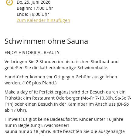
Do, 25. Juni 2026
Beginn:
17:00
Uhr
Ende:
19:00
Uhr
Zum Kalender hinzufügen
Produkte
Schwimmen ohne Sauna
ENJOY HISTORICAL BEAUTY
Verbringen Sie 2 Stunden im historischen Stadtbad und
genießen Sie die kathedralenartige Schwimmhalle.
Handtücher können vor Ort gegen Gebühr ausgeliehen
werden. (10€ plus Pfand.)
Make a day of it: Perfekt ergänzt wird der Besuch durch ein
Frühstück im Restaurant Oderberger (Mo-Fr 7-10.30h, Sa-So 7-
11h) oder einen Besuch in der Kaminbar im Anschluss (Di-So
ab 17 Uhr).
Hinweis: Es gibt keine Badeaufsicht. Kinder unter 16 Jahre
nur in Begleitung Erwachsener!
Sauna nur ab 18 Jahre. Bitte beachten Sie die ausgehängte