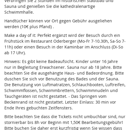
Verbringen Sie 2 Stunden im historischen Stadtbad und
Sauna und genießen Sie die kathedralenartige
Schwimmhalle.
Handtücher können vor Ort gegen Gebühr ausgeliehen
werden (10€ plus Pfand) .
Make a day of it: Perfekt ergänzt wird der Besuch durch ein
Frühstück im Restaurant Oderberger (Mo-Fr 7-10.30h, Sa-So 7-
11h) oder einen Besuch in der Kaminbar im Anschluss (Di-So
ab 17 Uhr).
Hinweis: Es gibt keine Badeaufsicht. Kinder unter 16 Jahre
nur in Begleitung Erwachsener. Sauna nur ab 18 Jahre. Bitte
beachten Sie die ausgehängte Haus- und Badeordnung. Bitte
duschen Sie sich vor Benutzung des Bades und der Sauna.
Die Benutzung von Luftmatratzen, Schlauchbooten, Luftreifen,
Schwimmflossen, Schwimmbrettern, Schwimmnudeln und
Tauchgeräten ist nicht gestattet. - Das Springen vom
Beckenrand ist nicht gestattet. Letzter Einlass: 30 min vor
Ende Ihres gebuchten Zeitfensters.
Bitte beachten Sie dass die Tickets nicht umbuchbar sind, nur
stornierbar bis 8h vor Beginn mit 1,50€ Bearbeitungsgebühr!
Bitte buchen Sie daher erst kurzfristig wenn Sie wissen dass