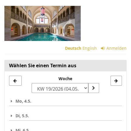
Zum
Haupt-
Inhalt
springen
Deutsch
English
Anmelden
Wählen Sie einen Termin aus
Woche
Woche
zur
Anzeige
Mo, 4.5.
auswählen
Di, 5.5.
Mi, 6.5.