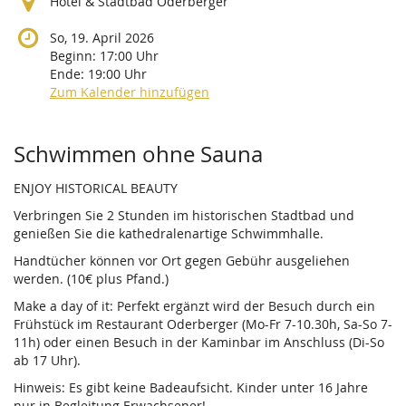
Hotel & Stadtbad Oderberger
So, 19. April 2026
Beginn:
17:00
Uhr
Ende:
19:00
Uhr
Zum Kalender hinzufügen
Produkte
Schwimmen ohne Sauna
ENJOY HISTORICAL BEAUTY
Verbringen Sie 2 Stunden im historischen Stadtbad und
genießen Sie die kathedralenartige Schwimmhalle.
Handtücher können vor Ort gegen Gebühr ausgeliehen
werden. (10€ plus Pfand.)
Make a day of it: Perfekt ergänzt wird der Besuch durch ein
Frühstück im Restaurant Oderberger (Mo-Fr 7-10.30h, Sa-So 7-
11h) oder einen Besuch in der Kaminbar im Anschluss (Di-So
ab 17 Uhr).
Hinweis: Es gibt keine Badeaufsicht. Kinder unter 16 Jahre
nur in Begleitung Erwachsener!