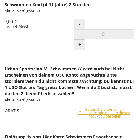
Schwimmen Kind (4-11 Jahre) 2 Stunden
Aktuell verfügbar: 21
7,00 €
Menge
-
inkl. 7% MwSt.
+
Urban Sportsclub M- Schwimmen // wird auch bei Nicht-
Erscheinen von deinem USC Konto abgebucht!! Bitte
storniere wenn du nicht kommst!! //Achtung: Du kannst nur
1 USC-Slot pro Tag gratis buchen! Wenn du 2 buchst, musst
du den 2. beim Check-in zahlen!!
Aktuell verfügbar: 21
Geben Sie unten einen
GRATIS
Gutscheincode ein, um dieses
Produkt zu bestellen.
Einlösung 1x von 10er Karte Schwimmen Erwachsene:r