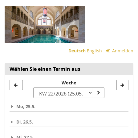
Zum
Haupt-
Inhalt
springen
Deutsch
English
Anmelden
Wählen Sie einen Termin aus
Woche
Woche
zur
Anzeige
Mo, 25.5.
auswählen
Di, 26.5.
Mi, 27.5.