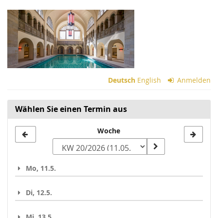
Zum
Haupt-
Inhalt
springen
Deutsch
English
Anmelden
Wählen Sie einen Termin aus
Woche
Woche
zur
Anzeige
Mo, 11.5.
auswählen
Di, 12.5.
Mi, 13.5.