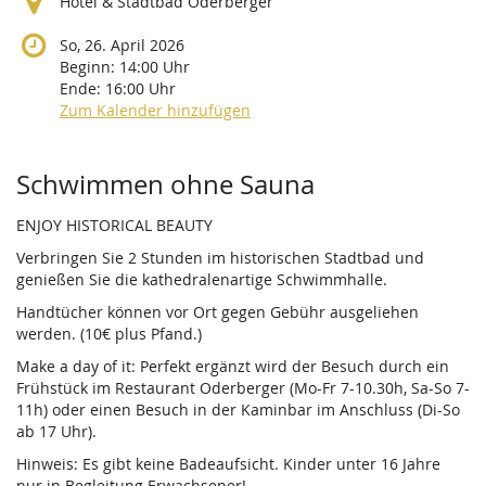
Hotel & Stadtbad Oderberger
So, 26. April 2026
Beginn:
14:00
Uhr
Ende:
16:00
Uhr
Zum Kalender hinzufügen
Produkte
Schwimmen ohne Sauna
ENJOY HISTORICAL BEAUTY
Verbringen Sie 2 Stunden im historischen Stadtbad und
genießen Sie die kathedralenartige Schwimmhalle.
Handtücher können vor Ort gegen Gebühr ausgeliehen
werden. (10€ plus Pfand.)
Make a day of it: Perfekt ergänzt wird der Besuch durch ein
Frühstück im Restaurant Oderberger (Mo-Fr 7-10.30h, Sa-So 7-
11h) oder einen Besuch in der Kaminbar im Anschluss (Di-So
ab 17 Uhr).
Hinweis: Es gibt keine Badeaufsicht. Kinder unter 16 Jahre
nur in Begleitung Erwachsener!