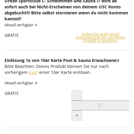
Urban Sportsclub L- Schwimmen und Sauna // wird ab
sofort auch bei Nicht-Erscheinen von deinem USC Konto
abgebucht!!! Bitte selbst stornieren wenn du nicht kommen
kannst!!
Aktuell verfügbar: 4
Geben Sie unten einen
GRATIS
Gutscheincode ein, um dieses
Produkt zu bestellen.
Einlösung 1x von 10er Karte Pool & Sauna Erwachsene:r
Bitte Beachten: Dieses Produkt können Sie nur nach
vorherigem
Kauf
einer 10er Karte einlösen.
Aktuell verfügbar: 4
GRATIS
Menge
-
+