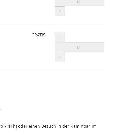
+
GRATIS
Menge
-
+
.
-So 7-11h) oder einen Besuch in der Kaminbar im