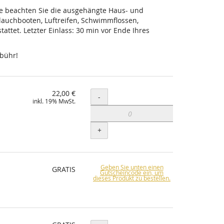
tte beachten Sie die ausgehängte Haus- und
lauchbooten, Luftreifen, Schwimmflossen,
ttet. Letzter Einlass: 30 min vor Ende Ihres
ebühr!
22,00 €
Menge
-
inkl. 19% MwSt.
+
Geben Sie unten einen
GRATIS
Gutscheincode ein, um
dieses Produkt zu bestellen.