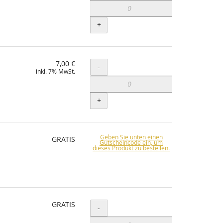
+
7,00 €
Menge
-
inkl. 7% MwSt.
+
Geben Sie unten einen
GRATIS
Gutscheincode ein, um
dieses Produkt zu bestellen.
GRATIS
Menge
-