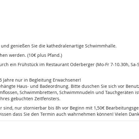
d und genießen Sie die kathedralenartige Schwimmhalle.
en werden. (10€ plus Pfand.)
 durch ein Frühstück im Restaurant Oderberger (Mo-Fr 7-10.30h, Sa
16 Jahre nur in Begleitung Erwachsener!
sgehängte Haus- und Badeordnung. Bitte duschen Sie sich vor Ben
mmflossen, Schwimmbrettern, Schwimmnudeln und Tauchgeräten ist 
 Ihres gebuchten Zeitfensters.
r sind, nur stornierbar bis 8h vor Beginn mit 1,50€ Bearbeitungsg
e wissen dass Sie den Termin auch wahrnehmen können! Vielen Dank