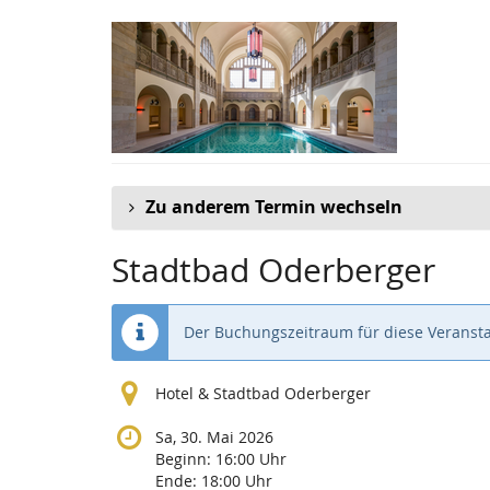
Zum
Haupt-
Inhalt
springen
Zu anderem Termin wechseln
Stadtbad Oderberger
Der Buchungszeitraum für diese Veransta
Hotel & Stadtbad Oderberger
Sa, 30. Mai 2026
Beginn:
16:00
Uhr
Ende:
18:00
Uhr