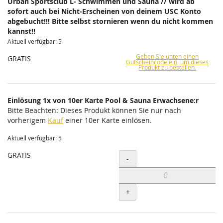
Urban Sportsclub L- Schwimmen und Sauna // wird ab
sofort auch bei Nicht-Erscheinen von deinem USC Konto
abgebucht!!! Bitte selbst stornieren wenn du nicht kommen
kannst!!
Aktuell verfügbar: 5
Geben Sie unten einen
GRATIS
Gutscheincode ein, um dieses
Produkt zu bestellen.
Einlösung 1x von 10er Karte Pool & Sauna Erwachsene:r
Bitte Beachten: Dieses Produkt können Sie nur nach
vorherigem
Kauf
einer 10er Karte einlösen.
Aktuell verfügbar: 5
GRATIS
Menge
-
+