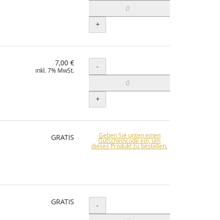
+
7,00 €
Menge
-
inkl. 7% MwSt.
+
Geben Sie unten einen
GRATIS
Gutscheincode ein, um
dieses Produkt zu bestellen.
GRATIS
Menge
-