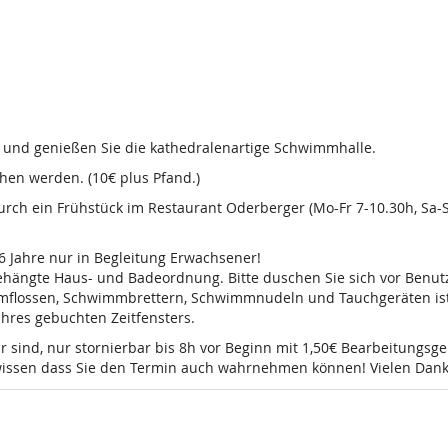
d und genießen Sie die kathedralenartige Schwimmhalle.
en werden. (10€ plus Pfand.)
 durch ein Frühstück im Restaurant Oderberger (Mo-Fr 7-10.30h, Sa
16 Jahre nur in Begleitung Erwachsener!
sgehängte Haus- und Badeordnung. Bitte duschen Sie sich vor Ben
mmflossen, Schwimmbrettern, Schwimmnudeln und Tauchgeräten ist 
 Ihres gebuchten Zeitfensters.
r sind, nur stornierbar bis 8h vor Beginn mit 1,50€ Bearbeitungsg
e wissen dass Sie den Termin auch wahrnehmen können! Vielen Dank