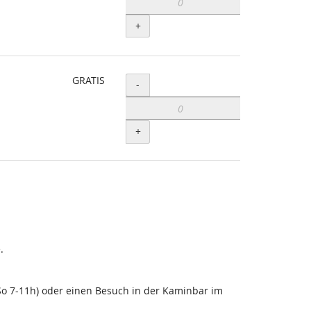
+
GRATIS
Menge
-
+
.
-So 7-11h) oder einen Besuch in der Kaminbar im