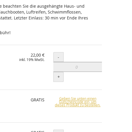
tte beachten Sie die ausgehängte Haus- und
lauchbooten, Luftreifen, Schwimmflossen,
ttet. Letzter Einlass: 30 min vor Ende Ihres
ebühr!
22,00 €
Menge
-
inkl. 19% MwSt.
+
Geben Sie unten einen
GRATIS
Gutscheincode ein, um
dieses Produkt zu bestellen.