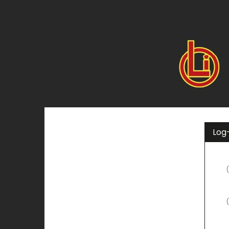
Zum
Haupt-
OLi
Inhalt
springen
Kino
Log-