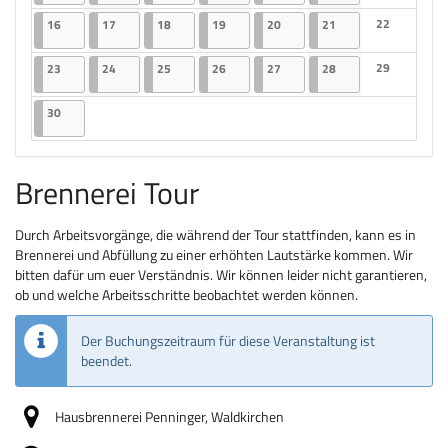
Keine Veranst
16.09.2024
2 Veranstaltungen
17.09.2024
2 Veranstaltungen
18.09.2024
2 Veranstaltungen
19.09.2024
2 Veranstaltungen
20.09.2024
2 Veranstaltungen
21.09.2024
2 Veranstaltungen
22
16
17
18
19
20
21
Keine Veranst
23.09.2024
2 Veranstaltungen
24.09.2024
2 Veranstaltungen
25.09.2024
2 Veranstaltungen
26.09.2024
2 Veranstaltungen
27.09.2024
2 Veranstaltungen
28.09.2024
2 Veranstaltungen
29
23
24
25
26
27
28
Keine Veranst
30.09.2024
2 Veranstaltungen
30
Brennerei Tour
Durch Arbeitsvorgänge, die während der Tour stattfinden, kann es in
Brennerei und Abfüllung zu einer erhöhten Lautstärke kommen. Wir
bitten dafür um euer Verständnis. Wir können leider nicht garantieren,
ob und welche Arbeitsschritte beobachtet werden können.
Der Buchungszeitraum für diese Veranstaltung ist
beendet.
Hausbrennerei Penninger, Waldkirchen