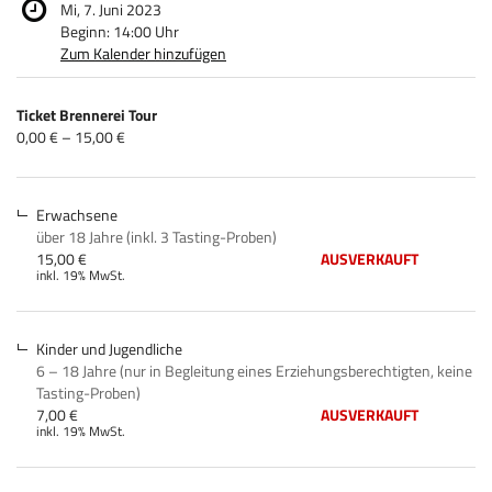
Mi, 7. Juni 2023
Beginn:
14:00
Uhr
Zum Kalender hinzufügen
Produkte
Ticket Brennerei Tour
Unkategorisierte
von
0,00 € – 15,00 €
0,00 €
Produkte
bis
15,00 €
Erwachsene
über 18 Jahre (inkl. 3 Tasting-Proben)
15,00 €
AUSVERKAUFT
inkl. 19% MwSt.
Kinder und Jugendliche
6 – 18 Jahre (nur in Begleitung eines Erziehungsberechtigten, keine
Tasting-Proben)
7,00 €
AUSVERKAUFT
inkl. 19% MwSt.