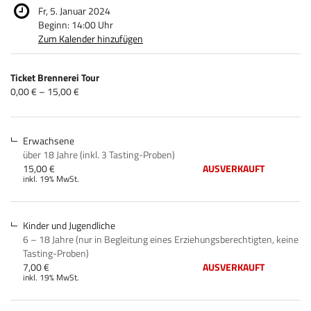
Fr, 5. Januar 2024
Beginn:
14:00
Uhr
Zum Kalender hinzufügen
Produkte
Ticket Brennerei Tour
Unkategorisierte
von
0,00 € – 15,00 €
0,00 €
Produkte
bis
15,00 €
Erwachsene
über 18 Jahre (inkl. 3 Tasting-Proben)
15,00 €
AUSVERKAUFT
inkl. 19% MwSt.
Kinder und Jugendliche
6 – 18 Jahre (nur in Begleitung eines Erziehungsberechtigten, keine
Tasting-Proben)
7,00 €
AUSVERKAUFT
inkl. 19% MwSt.