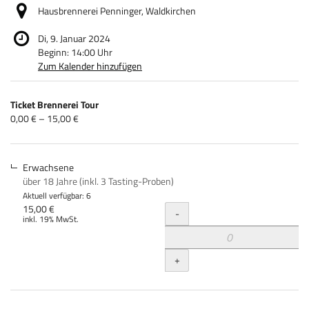
Hausbrennerei Penninger, Waldkirchen
Di, 9. Januar 2024
Beginn:
14:00
Uhr
Zum Kalender hinzufügen
Produkte
Ticket Brennerei Tour
Unkategorisierte
von
0,00 € – 15,00 €
0,00 €
Produkte
bis
15,00 €
Erwachsene
über 18 Jahre (inkl. 3 Tasting-Proben)
Aktuell verfügbar: 6
Menge
15,00 €
-
inkl. 19% MwSt.
+