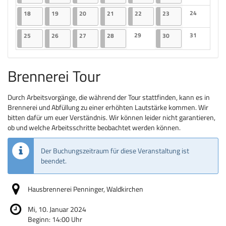
Keine Veranst
18.03.2024
2 Veranstaltungen
19.03.2024
2 Veranstaltungen
20.03.2024
2 Veranstaltungen
21.03.2024
2 Veranstaltungen
22.03.2024
2 Veranstaltungen
23.03.2024
2 Veranstaltungen
24
18
19
20
21
22
23
Keine Veranst
25.03.2024
2 Veranstaltungen
26.03.2024
2 Veranstaltungen
27.03.2024
2 Veranstaltungen
28.03.2024
2 Veranstaltungen
29
30.03.2024
2 Veranstaltungen
31
25
26
27
28
30
Keine Veranstaltungen
Keine Veranst
Brennerei Tour
Durch Arbeitsvorgänge, die während der Tour stattfinden, kann es in
Brennerei und Abfüllung zu einer erhöhten Lautstärke kommen. Wir
bitten dafür um euer Verständnis. Wir können leider nicht garantieren,
ob und welche Arbeitsschritte beobachtet werden können.
Der Buchungszeitraum für diese Veranstaltung ist
beendet.
Hausbrennerei Penninger, Waldkirchen
Mi, 10. Januar 2024
Beginn:
14:00
Uhr