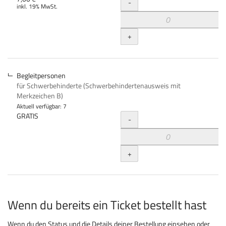
Menge
-
inkl. 19% MwSt.
+
Begleitpersonen
für Schwerbehinderte (Schwerbehindertenausweis mit
Merkzeichen B)
Aktuell verfügbar: 7
Menge
GRATIS
-
+
Wenn du bereits ein Ticket bestellt hast
Wenn du den Status und die Details deiner Bestellung einsehen oder