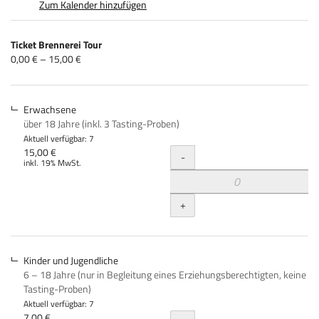
Zum Kalender hinzufügen
Produkte
Ticket Brennerei Tour
Unkategorisierte
von
0,00 € – 15,00 €
0,00 €
Produkte
bis
15,00 €
Erwachsene
über 18 Jahre (inkl. 3 Tasting-Proben)
Aktuell verfügbar: 7
Menge
15,00 €
-
inkl. 19% MwSt.
+
Kinder und Jugendliche
6 – 18 Jahre (nur in Begleitung eines Erziehungsberechtigten, keine
Tasting-Proben)
Aktuell verfügbar: 7
7,00 €