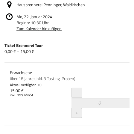
Hausbrennerei Penninger, Waldkirchen
Mo, 22. Januar 2024
Beginn:
10:30
Uhr
Zum Kalender hinzufügen
Produkte
Ticket Brennerei Tour
Unkategorisierte
von
0,00 € – 15,00 €
0,00 €
Produkte
bis
15,00 €
Erwachsene
über 18 Jahre (inkl. 3 Tasting-Proben)
Aktuell verfügbar: 10
Menge
15,00 €
-
inkl. 19% MwSt.
+