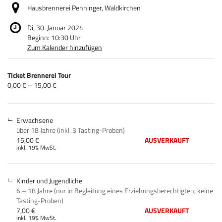
Hausbrennerei Penninger, Waldkirchen
Di, 30. Januar 2024
Beginn:
10:30
Uhr
Zum Kalender hinzufügen
Produkte
Ticket Brennerei Tour
Unkategorisierte
von
0,00 € – 15,00 €
0,00 €
Produkte
bis
15,00 €
Erwachsene
über 18 Jahre (inkl. 3 Tasting-Proben)
15,00 €
AUSVERKAUFT
inkl. 19% MwSt.
Kinder und Jugendliche
6 – 18 Jahre (nur in Begleitung eines Erziehungsberechtigten, keine
Tasting-Proben)
7,00 €
AUSVERKAUFT
inkl. 19% MwSt.