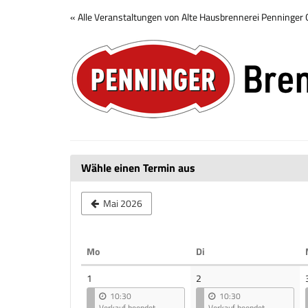
Zum
« Alle Veranstaltungen von Alte Hausbrennerei Penninge
Haupt-
Brennerei
Inhalt
springen
Tour
Wähle einen Termin aus
Mai 2026
Montag
Dienstag
Mo
Di
Kalender
1
2
10:30
10:30
Verkauf beendet
Verkauf beendet