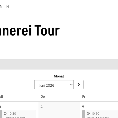
r GmbH
Monat
Mittwoch
Donnerstag
Freitag
Mi
Do
Fr
Keine
3
4
5
Veranstaltungen
10:30
10:30
Verkauf beendet
Verkauf beendet