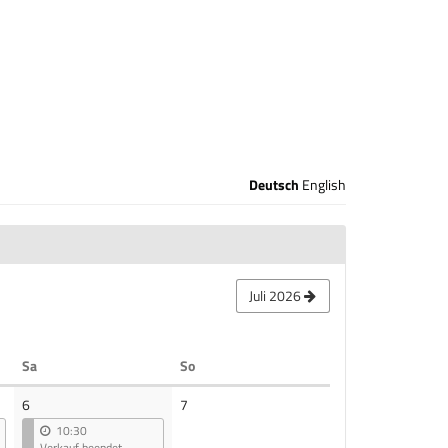
Deutsch
English
Juli 2026
Samstag
Sonntag
Sa
So
Keine
6
7
Veranstaltungen
10:30
Verkauf beendet