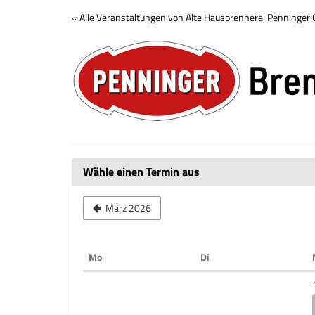
Zum
« Alle Veranstaltungen von Alte Hausbrennerei Penninge
Haupt-
Brennerei
Inhalt
springen
Tour
Wähle einen Termin aus
März 2026
Montag
Dienstag
Mo
Di
Kalender