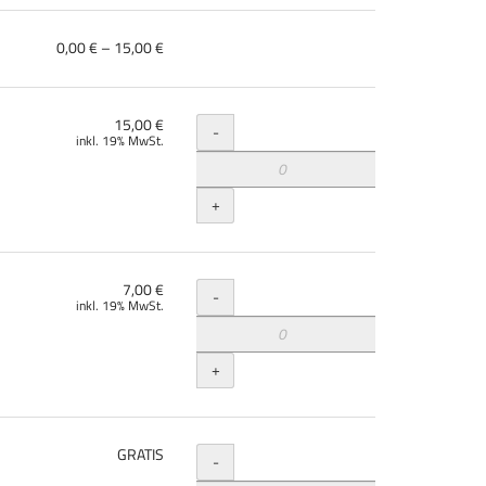
von
0,00 € – 15,00 €
0,00 €
bis
15,00 €
Menge
15,00 €
-
inkl. 19% MwSt.
+
Menge
7,00 €
-
inkl. 19% MwSt.
+
Menge
GRATIS
-