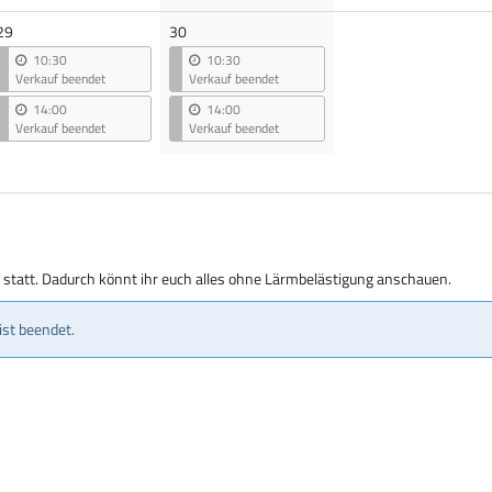
29
30
10:30
10:30
Verkauf beendet
Verkauf beendet
14:00
14:00
Verkauf beendet
Verkauf beendet
g statt. Dadurch könnt ihr euch alles ohne Lärmbelästigung anschauen.
ist beendet.