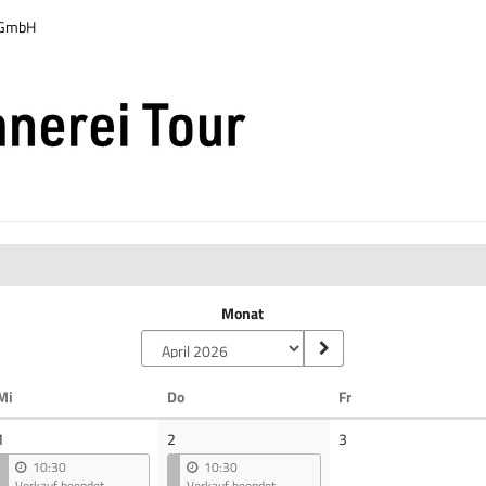
r GmbH
Monat
Mittwoch
Donnerstag
Freitag
Mi
Do
Fr
Keine
1
2
3
Veranstaltungen
10:30
10:30
Verkauf beendet
Verkauf beendet