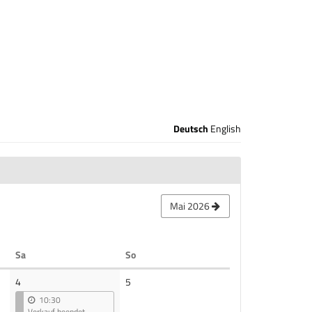
Deutsch
English
Mai 2026
Samstag
Sonntag
Sa
So
Keine
4
5
Veranstaltungen
10:30
Verkauf beendet