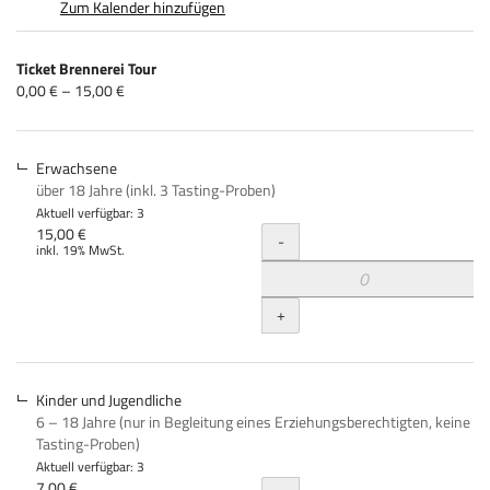
Zum Kalender hinzufügen
Produkte
Ticket Brennerei Tour
Unkategorisierte
von
0,00 € – 15,00 €
0,00 €
Produkte
bis
15,00 €
Erwachsene
über 18 Jahre (inkl. 3 Tasting-Proben)
Aktuell verfügbar: 3
Menge
15,00 €
-
inkl. 19% MwSt.
+
Kinder und Jugendliche
6 – 18 Jahre (nur in Begleitung eines Erziehungsberechtigten, keine
Tasting-Proben)
Aktuell verfügbar: 3
7,00 €