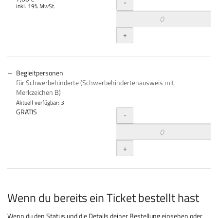
Menge
-
inkl. 19% MwSt.
+
Begleitpersonen
für Schwerbehinderte (Schwerbehindertenausweis mit
Merkzeichen B)
Aktuell verfügbar: 3
Menge
GRATIS
-
+
Wenn du bereits ein Ticket bestellt hast
Wenn du den Status und die Details deiner Bestellung einsehen oder