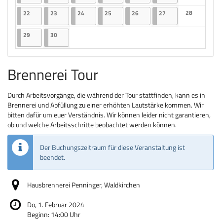
Keine Veranst
22.06.2026
2 Veranstaltungen
23.06.2026
2 Veranstaltungen
24.06.2026
2 Veranstaltungen
25.06.2026
2 Veranstaltungen
26.06.2026
2 Veranstaltungen
27.06.2026
2 Veranstaltungen
28
22
23
24
25
26
27
Keine Veranst
29.06.2026
2 Veranstaltungen
30.06.2026
2 Veranstaltungen
29
30
Brennerei Tour
Durch Arbeitsvorgänge, die während der Tour stattfinden, kann es in
Brennerei und Abfüllung zu einer erhöhten Lautstärke kommen. Wir
bitten dafür um euer Verständnis. Wir können leider nicht garantieren,
ob und welche Arbeitsschritte beobachtet werden können.
Der Buchungszeitraum für diese Veranstaltung ist
beendet.
Hausbrennerei Penninger, Waldkirchen
Do, 1. Februar 2024
Beginn:
14:00
Uhr