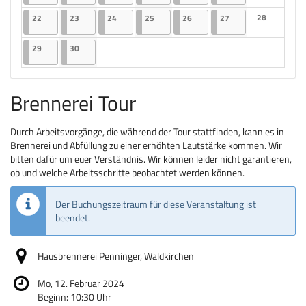
Keine Veranst
22.06.2026
2 Veranstaltungen
23.06.2026
2 Veranstaltungen
24.06.2026
2 Veranstaltungen
25.06.2026
2 Veranstaltungen
26.06.2026
2 Veranstaltungen
27.06.2026
2 Veranstaltungen
28
22
23
24
25
26
27
Keine Veranst
29.06.2026
2 Veranstaltungen
30.06.2026
2 Veranstaltungen
29
30
Brennerei Tour
Durch Arbeitsvorgänge, die während der Tour stattfinden, kann es in
Brennerei und Abfüllung zu einer erhöhten Lautstärke kommen. Wir
bitten dafür um euer Verständnis. Wir können leider nicht garantieren,
ob und welche Arbeitsschritte beobachtet werden können.
Der Buchungszeitraum für diese Veranstaltung ist
beendet.
Hausbrennerei Penninger, Waldkirchen
Mo, 12. Februar 2024
Beginn:
10:30
Uhr