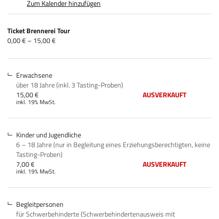
Zum Kalender hinzufügen
Produkte
Ticket Brennerei Tour
Unkategorisierte
von
0,00 € – 15,00 €
0,00 €
Produkte
bis
15,00 €
Erwachsene
über 18 Jahre (inkl. 3 Tasting-Proben)
15,00 €
AUSVERKAUFT
inkl. 19% MwSt.
Kinder und Jugendliche
6 – 18 Jahre (nur in Begleitung eines Erziehungsberechtigten, keine
Tasting-Proben)
7,00 €
AUSVERKAUFT
inkl. 19% MwSt.
Begleitpersonen
für Schwerbehinderte (Schwerbehindertenausweis mit