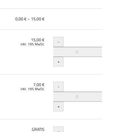
von
0,00 € – 15,00 €
0,00 €
bis
15,00 €
Menge
15,00 €
-
inkl. 19% MwSt.
+
Menge
7,00 €
-
inkl. 19% MwSt.
+
Menge
GRATIS
-