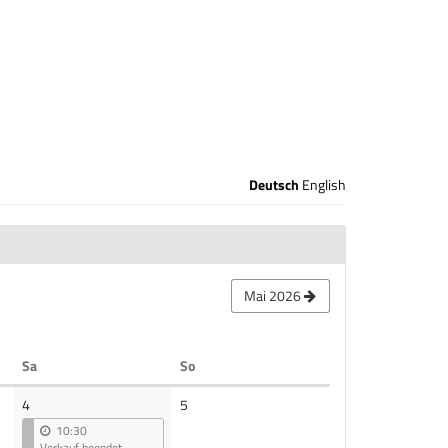
Deutsch
English
Mai 2026
Samstag
Sonntag
Sa
So
Keine
4
5
Veranstaltungen
10:30
Verkauf beendet