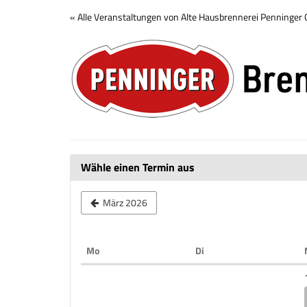
Zum
« Alle Veranstaltungen von Alte Hausbrennerei Penninge
Haupt-
Brennerei
Inhalt
springen
Tour
Wähle einen Termin aus
März 2026
Montag
Dienstag
Mo
Di
Kalender