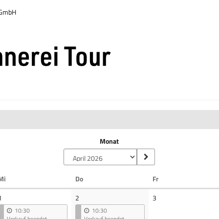
r GmbH
Monat
Mittwoch
Donnerstag
Freitag
Mi
Do
Fr
Keine
1
2
3
Veranstaltungen
10:30
10:30
Verkauf beendet
Verkauf beendet