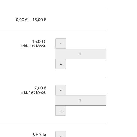
von
0,00 € – 15,00 €
0,00 €
bis
15,00 €
Menge
15,00 €
-
inkl. 19% MwSt.
+
Menge
7,00 €
-
inkl. 19% MwSt.
+
Menge
GRATIS
-