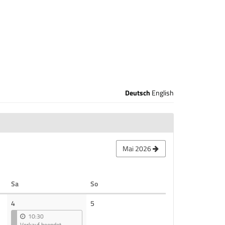
Deutsch
English
Mai 2026
Samstag
Sonntag
Sa
So
Keine
4
5
Veranstaltungen
10:30
Verkauf beendet