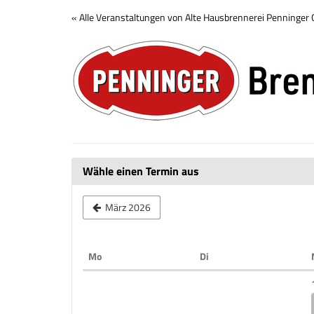
Zum
« Alle Veranstaltungen von Alte Hausbrennerei Penninge
Haupt-
Brennerei
Inhalt
springen
Tour
Wähle einen Termin aus
März 2026
Montag
Dienstag
Mo
Di
Kalender