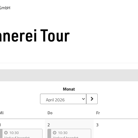
r GmbH
Monat
Mittwoch
Donnerstag
Freitag
Mi
Do
Fr
Keine
1
2
3
Veranstaltungen
10:30
10:30
Verkauf beendet
Verkauf beendet