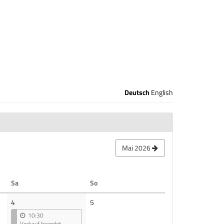
Deutsch
English
Mai 2026
Samstag
Sonntag
Sa
So
Keine
4
5
Veranstaltungen
10:30
Verkauf beendet