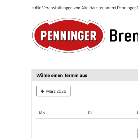
Zum
« Alle Veranstaltungen von Alte Hausbrennerei Penninge
Haupt-
Brennerei
Inhalt
springen
Tour
Wähle einen Termin aus
März 2026
Montag
Dienstag
Mo
Di
Kalender