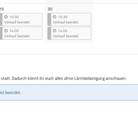
29
30
10:30
10:30
Verkauf beendet
Verkauf beendet
14:00
14:00
Verkauf beendet
Verkauf beendet
g statt. Dadurch könnt ihr euch alles ohne Lärmbelästigung anschauen.
ist beendet.