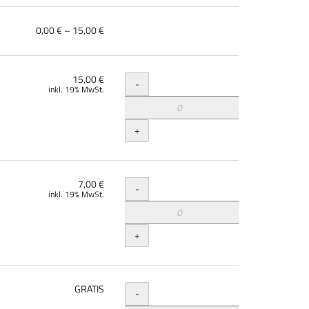
von
0,00 € – 15,00 €
0,00 €
bis
15,00 €
Menge
15,00 €
-
inkl. 19% MwSt.
+
Menge
7,00 €
-
inkl. 19% MwSt.
+
Menge
GRATIS
-