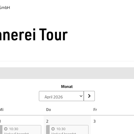
r GmbH
Monat
Mittwoch
Donnerstag
Freitag
Mi
Do
Fr
Keine
1
2
3
Veranstaltungen
10:30
10:30
Verkauf beendet
Verkauf beendet