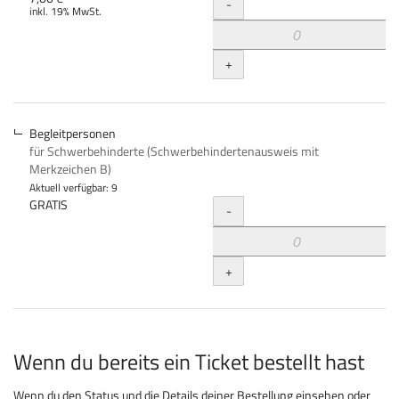
Menge
-
inkl. 19% MwSt.
+
Begleitpersonen
für Schwerbehinderte (Schwerbehindertenausweis mit
Merkzeichen B)
Aktuell verfügbar: 9
Menge
GRATIS
-
+
Wenn du bereits ein Ticket bestellt hast
Wenn du den Status und die Details deiner Bestellung einsehen oder