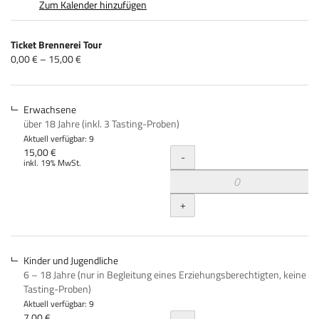
Zum Kalender hinzufügen
Produkte
Ticket Brennerei Tour
Unkategorisierte
von
0,00 € – 15,00 €
0,00 €
Produkte
bis
15,00 €
Erwachsene
über 18 Jahre (inkl. 3 Tasting-Proben)
Aktuell verfügbar: 9
Menge
15,00 €
-
inkl. 19% MwSt.
+
Kinder und Jugendliche
6 – 18 Jahre (nur in Begleitung eines Erziehungsberechtigten, keine
Tasting-Proben)
Aktuell verfügbar: 9
7,00 €