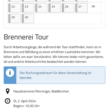
Keine Veranst
22.06.2026
2 Veranstaltungen
23.06.2026
2 Veranstaltungen
24.06.2026
2 Veranstaltungen
25.06.2026
2 Veranstaltungen
26.06.2026
2 Veranstaltungen
27.06.2026
2 Veranstaltungen
28
22
23
24
25
26
27
Keine Veranst
29.06.2026
2 Veranstaltungen
30.06.2026
2 Veranstaltungen
29
30
Brennerei Tour
Durch Arbeitsvorgänge, die während der Tour stattfinden, kann es in
Brennerei und Abfüllung zu einer erhöhten Lautstärke kommen. Wir
bitten dafür um euer Verständnis. Wir können leider nicht garantieren,
ob und welche Arbeitsschritte beobachtet werden können.
Der Buchungszeitraum für diese Veranstaltung ist
beendet.
Hausbrennerei Penninger, Waldkirchen
Di, 2. April 2024
Beginn:
10:30
Uhr