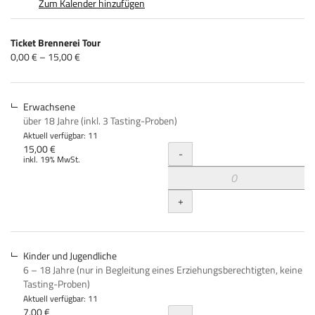
Zum Kalender hinzufügen
Produkte
Ticket Brennerei Tour
Unkategorisierte
von
0,00 € – 15,00 €
0,00 €
Produkte
bis
15,00 €
Erwachsene
über 18 Jahre (inkl. 3 Tasting-Proben)
Aktuell verfügbar: 11
Menge
15,00 €
-
inkl. 19% MwSt.
+
Kinder und Jugendliche
6 – 18 Jahre (nur in Begleitung eines Erziehungsberechtigten, keine
Tasting-Proben)
Aktuell verfügbar: 11
7,00 €