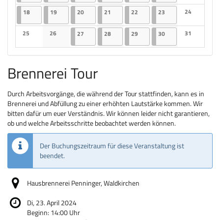
Keine Veranst
18.12.2023
2 Veranstaltungen
19.12.2023
2 Veranstaltungen
20.12.2023
2 Veranstaltungen
21.12.2023
2 Veranstaltungen
22.12.2023
2 Veranstaltungen
23.12.2023
2 Veranstaltungen
24
18
19
20
21
22
23
Keine Veranst
25
26
27.12.2023
2 Veranstaltungen
28.12.2023
2 Veranstaltungen
29.12.2023
2 Veranstaltungen
30.12.2023
2 Veranstaltungen
31
27
28
29
30
Keine Veranstaltungen
Keine Veranstaltungen
Keine Veranst
Brennerei Tour
Durch Arbeitsvorgänge, die während der Tour stattfinden, kann es in
Brennerei und Abfüllung zu einer erhöhten Lautstärke kommen. Wir
bitten dafür um euer Verständnis. Wir können leider nicht garantieren,
ob und welche Arbeitsschritte beobachtet werden können.
Der Buchungszeitraum für diese Veranstaltung ist
beendet.
Hausbrennerei Penninger, Waldkirchen
Di, 23. April 2024
Beginn:
14:00
Uhr