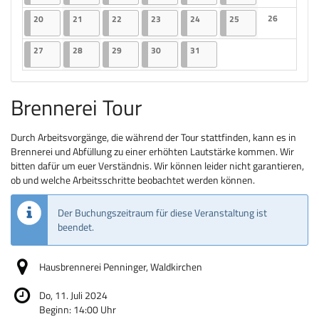
Keine Veranst
20.07.2026
2 Veranstaltungen
21.07.2026
2 Veranstaltungen
22.07.2026
2 Veranstaltungen
23.07.2026
2 Veranstaltungen
24.07.2026
2 Veranstaltungen
25.07.2026
2 Veranstaltungen
26
20
21
22
23
24
25
Keine Veranst
27.07.2026
2 Veranstaltungen
28.07.2026
2 Veranstaltungen
29.07.2026
2 Veranstaltungen
30.07.2026
2 Veranstaltungen
31.07.2026
2 Veranstaltungen
27
28
29
30
31
Brennerei Tour
Durch Arbeitsvorgänge, die während der Tour stattfinden, kann es in
Brennerei und Abfüllung zu einer erhöhten Lautstärke kommen. Wir
bitten dafür um euer Verständnis. Wir können leider nicht garantieren,
ob und welche Arbeitsschritte beobachtet werden können.
Der Buchungszeitraum für diese Veranstaltung ist
beendet.
Hausbrennerei Penninger, Waldkirchen
Do, 11. Juli 2024
Beginn:
14:00
Uhr