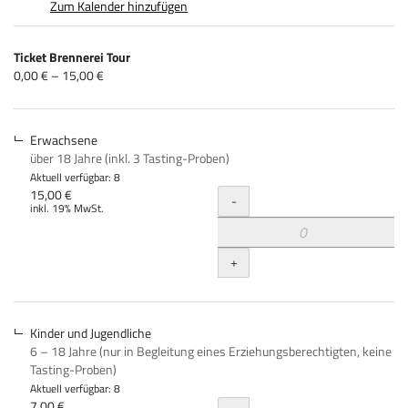
Zum Kalender hinzufügen
Produkte
Ticket Brennerei Tour
Unkategorisierte
von
0,00 € – 15,00 €
0,00 €
Produkte
bis
15,00 €
Erwachsene
über 18 Jahre (inkl. 3 Tasting-Proben)
Aktuell verfügbar: 8
Menge
15,00 €
-
inkl. 19% MwSt.
+
Kinder und Jugendliche
6 – 18 Jahre (nur in Begleitung eines Erziehungsberechtigten, keine
Tasting-Proben)
Aktuell verfügbar: 8
7,00 €