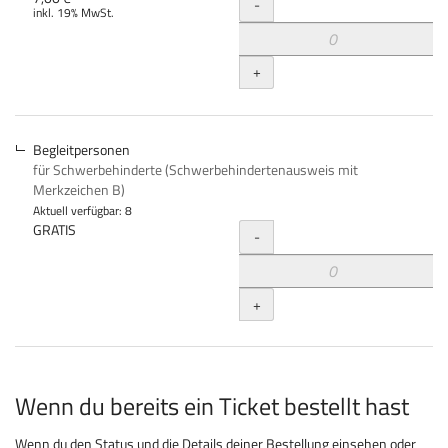
Menge
-
inkl. 19% MwSt.
+
Begleitpersonen
für Schwerbehinderte (Schwerbehindertenausweis mit
Merkzeichen B)
Aktuell verfügbar: 8
Menge
GRATIS
-
+
Wenn du bereits ein Ticket bestellt hast
Wenn du den Status und die Details deiner Bestellung einsehen oder