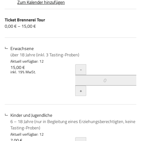
Zum Kalender hinzufügen
Produkte
Ticket Brennerei Tour
Unkategorisierte
von
0,00 € – 15,00 €
0,00 €
Produkte
bis
15,00 €
Erwachsene
über 18 Jahre (inkl. 3 Tasting-Proben)
Aktuell verfügbar: 12
Menge
15,00 €
-
inkl. 19% MwSt.
+
Kinder und Jugendliche
6 – 18 Jahre (nur in Begleitung eines Erziehungsberechtigten, keine
Tasting-Proben)
Aktuell verfügbar: 12
7,00 €