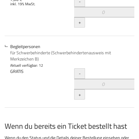
Menge
-
inkl. 19% MwSt.
+
Begleitpersonen
für Schwerbehinderte (Schwerbehindertenausweis mit
Merkzeichen B)
Aktuell verfügbar: 12
Menge
GRATIS
-
+
Wenn du bereits ein Ticket bestellt hast
Wenn du den Status und die Details deiner Bestellung einsehen oder