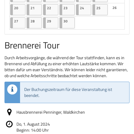
Keine Veranst
20.04.2026
2 Veranstaltungen
21.04.2026
2 Veranstaltungen
22.04.2026
2 Veranstaltungen
23.04.2026
2 Veranstaltungen
24.04.2026
2 Veranstaltungen
25.04.2026
2 Veranstaltungen
26
20
21
22
23
24
25
Keine Veranst
27.04.2026
2 Veranstaltungen
28.04.2026
2 Veranstaltungen
29.04.2026
2 Veranstaltungen
30.04.2026
2 Veranstaltungen
27
28
29
30
Brennerei Tour
Durch Arbeitsvorgänge, die während der Tour stattfinden, kann es in
Brennerei und Abfüllung zu einer erhöhten Lautstärke kommen. Wir
bitten dafür um euer Verständnis. Wir können leider nicht garantieren,
ob und welche Arbeitsschritte beobachtet werden können.
Der Buchungszeitraum für diese Veranstaltung ist
beendet.
Hausbrennerei Penninger, Waldkirchen
Do, 1. August 2024
Beginn:
14:00
Uhr