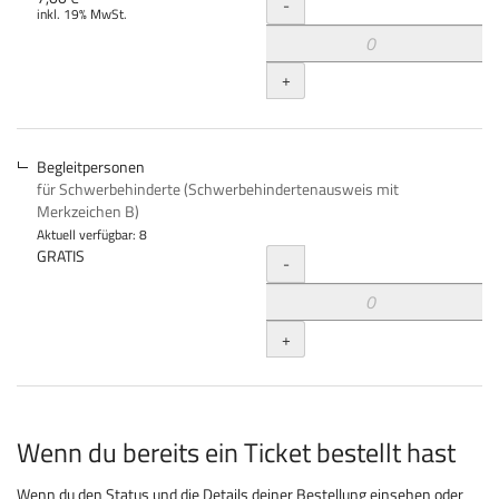
Menge
-
inkl. 19% MwSt.
+
Begleitpersonen
für Schwerbehinderte (Schwerbehindertenausweis mit
Merkzeichen B)
Aktuell verfügbar: 8
Menge
GRATIS
-
+
Wenn du bereits ein Ticket bestellt hast
Wenn du den Status und die Details deiner Bestellung einsehen oder