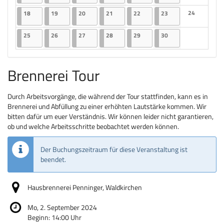
Keine Veranst
18.11.2024
2 Veranstaltungen
19.11.2024
2 Veranstaltungen
20.11.2024
2 Veranstaltungen
21.11.2024
2 Veranstaltungen
22.11.2024
2 Veranstaltungen
23.11.2024
2 Veranstaltungen
24
18
19
20
21
22
23
Keine Veranst
25.11.2024
2 Veranstaltungen
26.11.2024
2 Veranstaltungen
27.11.2024
2 Veranstaltungen
28.11.2024
2 Veranstaltungen
29.11.2024
2 Veranstaltungen
30.11.2024
2 Veranstaltungen
25
26
27
28
29
30
Brennerei Tour
Durch Arbeitsvorgänge, die während der Tour stattfinden, kann es in
Brennerei und Abfüllung zu einer erhöhten Lautstärke kommen. Wir
bitten dafür um euer Verständnis. Wir können leider nicht garantieren,
ob und welche Arbeitsschritte beobachtet werden können.
Der Buchungszeitraum für diese Veranstaltung ist
beendet.
Hausbrennerei Penninger, Waldkirchen
Mo, 2. September 2024
Beginn:
14:00
Uhr