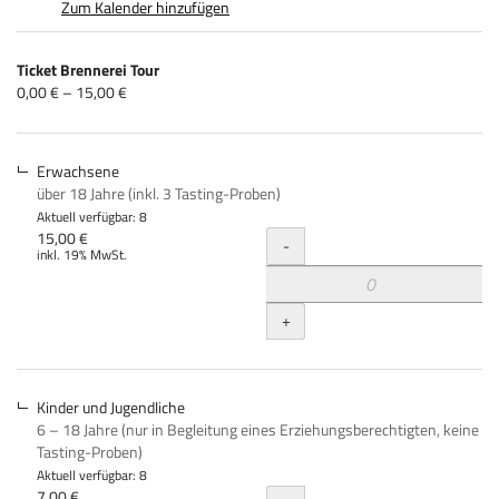
Zum Kalender hinzufügen
Produkte
Ticket Brennerei Tour
Unkategorisierte
von
0,00 € – 15,00 €
0,00 €
Produkte
bis
15,00 €
Erwachsene
über 18 Jahre (inkl. 3 Tasting-Proben)
Aktuell verfügbar: 8
Menge
15,00 €
-
inkl. 19% MwSt.
+
Kinder und Jugendliche
6 – 18 Jahre (nur in Begleitung eines Erziehungsberechtigten, keine
Tasting-Proben)
Aktuell verfügbar: 8
7,00 €