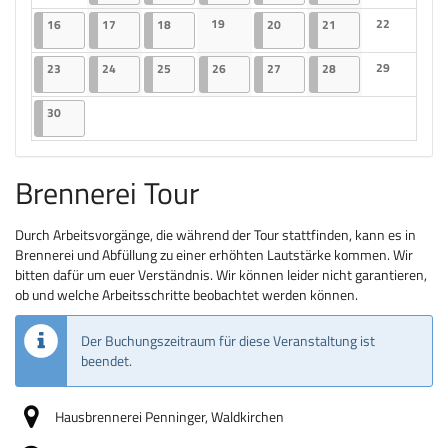
Keine Veranstaltungen
Keine Veranst
16.06.2025
2 Veranstaltungen
17.06.2025
2 Veranstaltungen
18.06.2025
2 Veranstaltungen
19
20.06.2025
2 Veranstaltungen
21.06.2025
2 Veranstaltungen
22
16
17
18
20
21
Keine Veranstaltungen
Keine Veranst
23.06.2025
2 Veranstaltungen
24.06.2025
2 Veranstaltungen
25.06.2025
2 Veranstaltungen
26.06.2025
2 Veranstaltungen
27.06.2025
2 Veranstaltungen
28.06.2025
2 Veranstaltungen
29
23
24
25
26
27
28
Keine Veranst
30.06.2025
2 Veranstaltungen
30
Brennerei Tour
Durch Arbeitsvorgänge, die während der Tour stattfinden, kann es in
Brennerei und Abfüllung zu einer erhöhten Lautstärke kommen. Wir
bitten dafür um euer Verständnis. Wir können leider nicht garantieren,
ob und welche Arbeitsschritte beobachtet werden können.
Der Buchungszeitraum für diese Veranstaltung ist
beendet.
Hausbrennerei Penninger, Waldkirchen