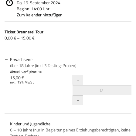
Do, 19. September 2024
Beginn:
14:00
Uhr
Zum Kalender hinzufügen
Produkte
Ticket Brennerei Tour
Unkategorisierte
von
0,00 € – 15,00 €
0,00 €
Produkte
bis
15,00 €
Erwachsene
über 18 Jahre (inkl. 3 Tasting-Proben)
Aktuell verfügbar: 10
Menge
15,00 €
-
inkl. 19% MwSt.
+
Kinder und Jugendliche
6 – 18 Jahre (nur in Begleitung eines Erziehungsberechtigten, keine
Tasting-Proben)