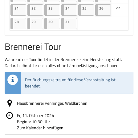
Keine Veranst
21.07.2025
2 Veranstaltungen
22.07.2025
2 Veranstaltungen
23.07.2025
2 Veranstaltungen
24.07.2025
2 Veranstaltungen
25.07.2025
2 Veranstaltungen
26.07.2025
2 Veranstaltungen
27
21
22
23
24
25
26
Keine Veranst
28.07.2025
2 Veranstaltungen
29.07.2025
2 Veranstaltungen
30.07.2025
2 Veranstaltungen
31.07.2025
2 Veranstaltungen
28
29
30
31
Brennerei Tour
Während der Tour findet in der Brennerei keine Herstellung statt.
Dadurch könnt ihr euch alles ohne Lärmbelästigung anschauen.
Der Buchungszeitraum für diese Veranstaltung ist
beendet.
Hausbrennerei Penninger, Waldkirchen
Fr, 11. Oktober 2024
Beginn:
10:30
Uhr
Zum Kalender hinzufügen