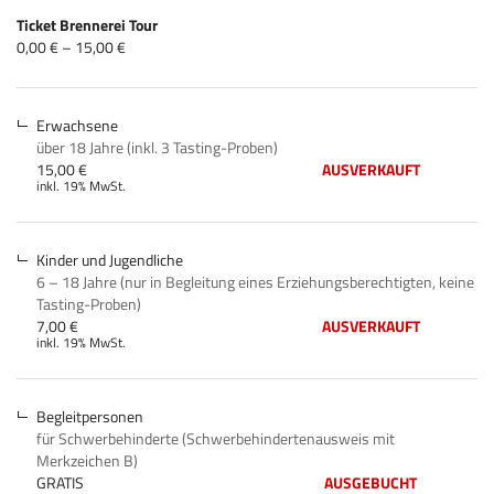
Produkte
Ticket Brennerei Tour
Unkategorisierte
von
0,00 € – 15,00 €
0,00 €
Produkte
bis
15,00 €
Erwachsene
über 18 Jahre (inkl. 3 Tasting-Proben)
15,00 €
AUSVERKAUFT
inkl. 19% MwSt.
Kinder und Jugendliche
6 – 18 Jahre (nur in Begleitung eines Erziehungsberechtigten, keine
Tasting-Proben)
7,00 €
AUSVERKAUFT
inkl. 19% MwSt.
Begleitpersonen
für Schwerbehinderte (Schwerbehindertenausweis mit
Merkzeichen B)
GRATIS
AUSGEBUCHT