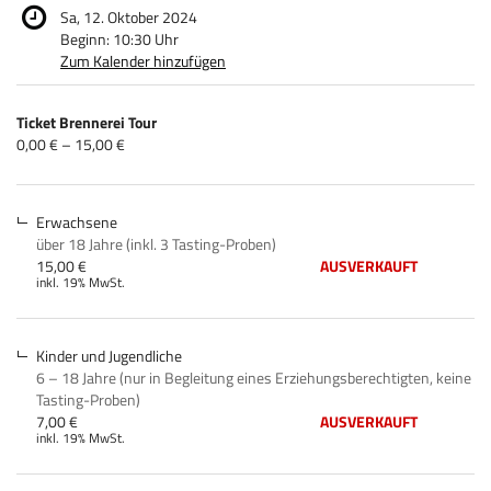
Sa, 12. Oktober 2024
Beginn:
10:30
Uhr
Zum Kalender hinzufügen
Produkte
Ticket Brennerei Tour
Unkategorisierte
von
0,00 € – 15,00 €
0,00 €
Produkte
bis
15,00 €
Erwachsene
über 18 Jahre (inkl. 3 Tasting-Proben)
15,00 €
AUSVERKAUFT
inkl. 19% MwSt.
Kinder und Jugendliche
6 – 18 Jahre (nur in Begleitung eines Erziehungsberechtigten, keine
Tasting-Proben)
7,00 €
AUSVERKAUFT
inkl. 19% MwSt.