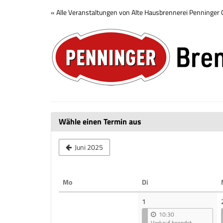
Zum
« Alle Veranstaltungen von Alte Hausbrennerei Penninge
Haupt-
Brennerei
Inhalt
springen
Tour
Wähle einen Termin aus
Juni 2025
Montag
Dienstag
Mo
Di
Kalender
1
10:30
Verkauf beendet