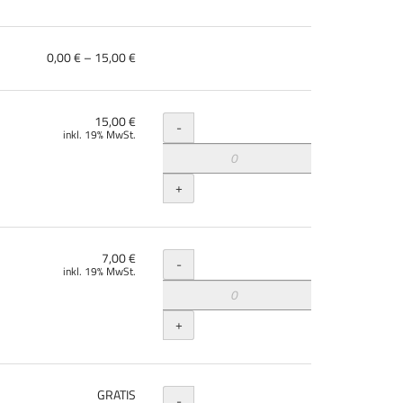
von
0,00 € – 15,00 €
0,00 €
bis
15,00 €
Menge
15,00 €
-
inkl. 19% MwSt.
+
Menge
7,00 €
-
inkl. 19% MwSt.
+
Menge
GRATIS
-