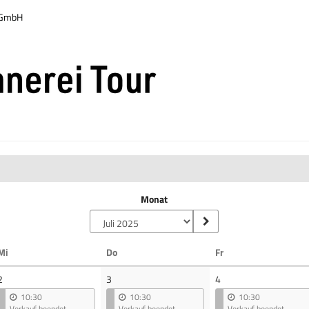
r GmbH
Monat
Mittwoch
Donnerstag
Freitag
Mi
Do
Fr
2
3
4
10:30
10:30
10:30
Verkauf beendet
Verkauf beendet
Verkauf beendet