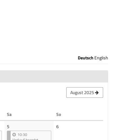
Deutsch
English
August 2025
Samstag
Sonntag
Sa
So
Keine
5
6
Veranstaltungen
10:30
Verkauf beendet