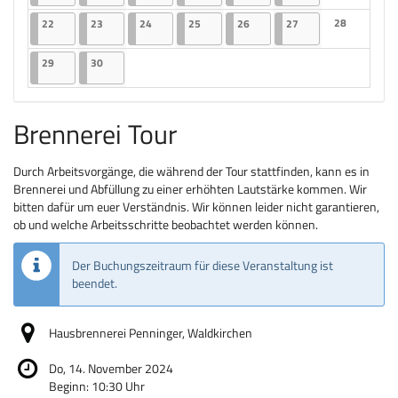
Keine Veranst
22.06.2026
2 Veranstaltungen
23.06.2026
2 Veranstaltungen
24.06.2026
2 Veranstaltungen
25.06.2026
2 Veranstaltungen
26.06.2026
2 Veranstaltungen
27.06.2026
2 Veranstaltungen
28
22
23
24
25
26
27
Keine Veranst
29.06.2026
2 Veranstaltungen
30.06.2026
2 Veranstaltungen
29
30
Brennerei Tour
Durch Arbeitsvorgänge, die während der Tour stattfinden, kann es in
Brennerei und Abfüllung zu einer erhöhten Lautstärke kommen. Wir
bitten dafür um euer Verständnis. Wir können leider nicht garantieren,
ob und welche Arbeitsschritte beobachtet werden können.
Der Buchungszeitraum für diese Veranstaltung ist
beendet.
Hausbrennerei Penninger, Waldkirchen
Do, 14. November 2024
Beginn:
10:30
Uhr