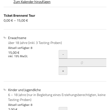
Zum Kalender hinzufügen
Produkte
Ticket Brennerei Tour
Unkategorisierte
von
0,00 € – 15,00 €
0,00 €
Produkte
bis
15,00 €
Erwachsene
über 18 Jahre (inkl. 3 Tasting-Proben)
Aktuell verfügbar: 8
Menge
15,00 €
-
inkl. 19% MwSt.
+
Kinder und Jugendliche
6 – 18 Jahre (nur in Begleitung eines Erziehungsberechtigten, keine
Tasting-Proben)
Aktuell verfügbar: 8
7,00 €