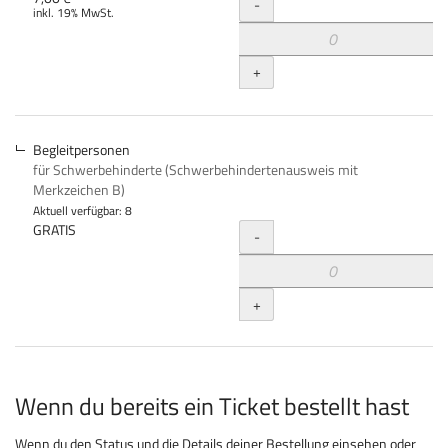
Menge
-
inkl. 19% MwSt.
+
Begleitpersonen
für Schwerbehinderte (Schwerbehindertenausweis mit
Merkzeichen B)
Aktuell verfügbar: 8
Menge
GRATIS
-
+
Wenn du bereits ein Ticket bestellt hast
Wenn du den Status und die Details deiner Bestellung einsehen oder