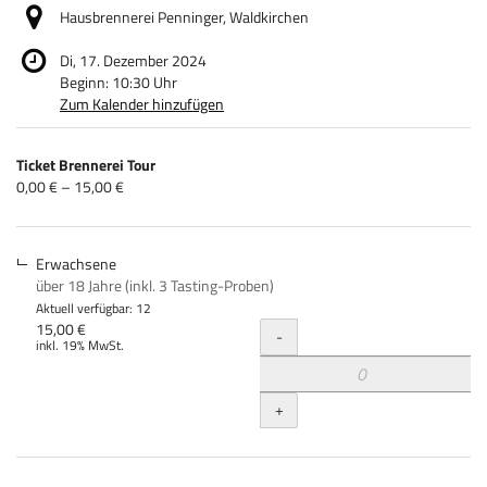
Hausbrennerei Penninger, Waldkirchen
Di, 17. Dezember 2024
Beginn:
10:30
Uhr
Zum Kalender hinzufügen
Produkte
Ticket Brennerei Tour
Unkategorisierte
von
0,00 € – 15,00 €
0,00 €
Produkte
bis
15,00 €
Erwachsene
über 18 Jahre (inkl. 3 Tasting-Proben)
Aktuell verfügbar: 12
Menge
15,00 €
-
inkl. 19% MwSt.
+