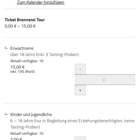
Zum Kalender hinzufügen
Produkte
Ticket Brennerei Tour
Unkategorisierte
von
0,00 € – 15,00 €
0,00 €
Produkte
bis
15,00 €
Erwachsene
über 18 Jahre (inkl. 3 Tasting-Proben)
Aktuell verfügbar: 10
Menge
15,00 €
-
inkl. 19% MwSt.
+
Kinder und Jugendliche
6 – 18 Jahre (nur in Begleitung eines Erziehungsberechtigten, keine
Tasting-Proben)
Aktuell verfügbar: 10
7,00 €