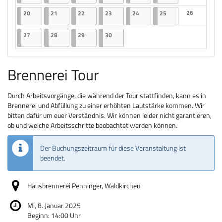
Keine Veranst
20.04.2026
2 Veranstaltungen
21.04.2026
2 Veranstaltungen
22.04.2026
2 Veranstaltungen
23.04.2026
2 Veranstaltungen
24.04.2026
2 Veranstaltungen
25.04.2026
2 Veranstaltungen
26
20
21
22
23
24
25
Keine Veranst
27.04.2026
2 Veranstaltungen
28.04.2026
2 Veranstaltungen
29.04.2026
2 Veranstaltungen
30.04.2026
2 Veranstaltungen
27
28
29
30
Brennerei Tour
Durch Arbeitsvorgänge, die während der Tour stattfinden, kann es in
Brennerei und Abfüllung zu einer erhöhten Lautstärke kommen. Wir
bitten dafür um euer Verständnis. Wir können leider nicht garantieren,
ob und welche Arbeitsschritte beobachtet werden können.
Der Buchungszeitraum für diese Veranstaltung ist
beendet.
Hausbrennerei Penninger, Waldkirchen
Mi, 8. Januar 2025
Beginn:
14:00
Uhr