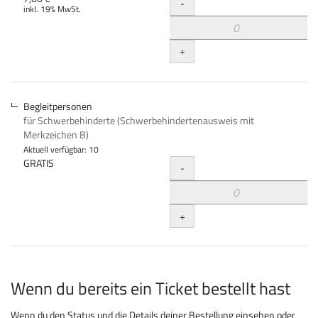
Menge
-
inkl. 19% MwSt.
+
Begleitpersonen
für Schwerbehinderte (Schwerbehindertenausweis mit
Merkzeichen B)
Aktuell verfügbar: 10
Menge
GRATIS
-
+
Wenn du bereits ein Ticket bestellt hast
Wenn du den Status und die Details deiner Bestellung einsehen oder