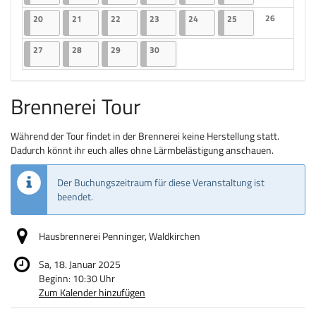
Keine Veranst
20.04.2026
2 Veranstaltungen
21.04.2026
2 Veranstaltungen
22.04.2026
2 Veranstaltungen
23.04.2026
2 Veranstaltungen
24.04.2026
2 Veranstaltungen
25.04.2026
2 Veranstaltungen
26
20
21
22
23
24
25
Keine Veranst
27.04.2026
2 Veranstaltungen
28.04.2026
2 Veranstaltungen
29.04.2026
2 Veranstaltungen
30.04.2026
2 Veranstaltungen
27
28
29
30
Brennerei Tour
Während der Tour findet in der Brennerei keine Herstellung statt.
Dadurch könnt ihr euch alles ohne Lärmbelästigung anschauen.
Der Buchungszeitraum für diese Veranstaltung ist
beendet.
Hausbrennerei Penninger, Waldkirchen
Sa, 18. Januar 2025
Beginn:
10:30
Uhr
Zum Kalender hinzufügen