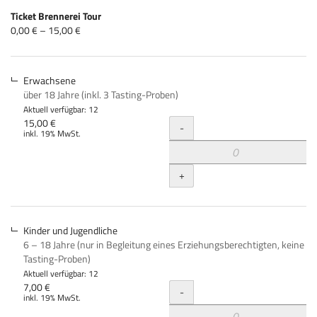
Produkte
Ticket Brennerei Tour
Unkategorisierte
von
0,00 € – 15,00 €
0,00 €
Produkte
bis
15,00 €
Erwachsene
über 18 Jahre (inkl. 3 Tasting-Proben)
Aktuell verfügbar: 12
Menge
15,00 €
-
inkl. 19% MwSt.
+
Kinder und Jugendliche
6 – 18 Jahre (nur in Begleitung eines Erziehungsberechtigten, keine
Tasting-Proben)
Aktuell verfügbar: 12
Menge
7,00 €
-
inkl. 19% MwSt.