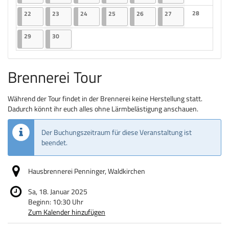
Keine Veranst
22.06.2026
2 Veranstaltungen
23.06.2026
2 Veranstaltungen
24.06.2026
2 Veranstaltungen
25.06.2026
2 Veranstaltungen
26.06.2026
2 Veranstaltungen
27.06.2026
2 Veranstaltungen
28
22
23
24
25
26
27
Keine Veranst
29.06.2026
2 Veranstaltungen
30.06.2026
2 Veranstaltungen
29
30
Brennerei Tour
Während der Tour findet in der Brennerei keine Herstellung statt.
Dadurch könnt ihr euch alles ohne Lärmbelästigung anschauen.
Der Buchungszeitraum für diese Veranstaltung ist
beendet.
Hausbrennerei Penninger, Waldkirchen
Sa, 18. Januar 2025
Beginn:
10:30
Uhr
Zum Kalender hinzufügen