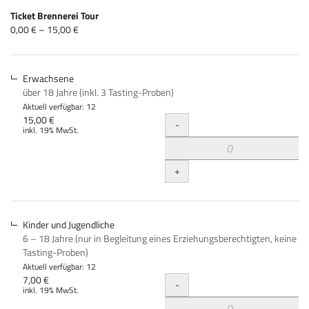
Produkte
Ticket Brennerei Tour
Unkategorisierte
von
0,00 € – 15,00 €
0,00 €
Produkte
bis
15,00 €
Erwachsene
über 18 Jahre (inkl. 3 Tasting-Proben)
Aktuell verfügbar: 12
Menge
15,00 €
-
inkl. 19% MwSt.
+
Kinder und Jugendliche
6 – 18 Jahre (nur in Begleitung eines Erziehungsberechtigten, keine
Tasting-Proben)
Aktuell verfügbar: 12
Menge
7,00 €
-
inkl. 19% MwSt.