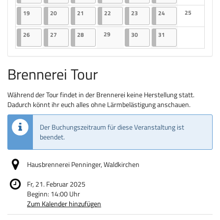
Keine Veranst
19.05.2025
2 Veranstaltungen
20.05.2025
2 Veranstaltungen
21.05.2025
2 Veranstaltungen
22.05.2025
2 Veranstaltungen
23.05.2025
2 Veranstaltungen
24.05.2025
3 Veranstaltungen
25
19
20
21
22
23
24
Keine Veranst
26.05.2025
2 Veranstaltungen
27.05.2025
2 Veranstaltungen
28.05.2025
2 Veranstaltungen
29
30.05.2025
2 Veranstaltungen
31.05.2025
2 Veranstaltungen
26
27
28
30
31
Keine Veranstaltungen
Brennerei Tour
Während der Tour findet in der Brennerei keine Herstellung statt.
Dadurch könnt ihr euch alles ohne Lärmbelästigung anschauen.
Der Buchungszeitraum für diese Veranstaltung ist
beendet.
Hausbrennerei Penninger, Waldkirchen
Fr, 21. Februar 2025
Beginn:
14:00
Uhr
Zum Kalender hinzufügen