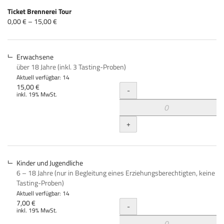
Produkte
Ticket Brennerei Tour
Unkategorisierte
von
0,00 € – 15,00 €
0,00 €
Produkte
bis
15,00 €
Erwachsene
über 18 Jahre (inkl. 3 Tasting-Proben)
Aktuell verfügbar: 14
Menge
15,00 €
-
inkl. 19% MwSt.
+
Kinder und Jugendliche
6 – 18 Jahre (nur in Begleitung eines Erziehungsberechtigten, keine
Tasting-Proben)
Aktuell verfügbar: 14
Menge
7,00 €
-
inkl. 19% MwSt.