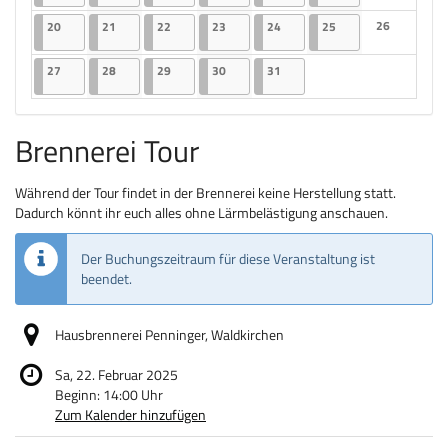
Keine Veranst
20.01.2025
2 Veranstaltungen
21.01.2025
2 Veranstaltungen
22.01.2025
2 Veranstaltungen
23.01.2025
2 Veranstaltungen
24.01.2025
2 Veranstaltungen
25.01.2025
2 Veranstaltungen
26
20
21
22
23
24
25
Keine Veranst
27.01.2025
2 Veranstaltungen
28.01.2025
2 Veranstaltungen
29.01.2025
2 Veranstaltungen
30.01.2025
2 Veranstaltungen
31.01.2025
2 Veranstaltungen
27
28
29
30
31
Brennerei Tour
Während der Tour findet in der Brennerei keine Herstellung statt.
Dadurch könnt ihr euch alles ohne Lärmbelästigung anschauen.
Der Buchungszeitraum für diese Veranstaltung ist
beendet.
Hausbrennerei Penninger, Waldkirchen
Sa, 22. Februar 2025
Beginn:
14:00
Uhr
Zum Kalender hinzufügen