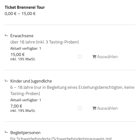
Produkte
Ticket Brennerei Tour
Unkategorisierte
von
0,00 € – 15,00 €
0,00 €
Produkte
bis
15,00 €
Erwachsene
über 18 Jahre (inkl. 3 Tasting-Proben)
Aktuell verfügbar: 1
15,00 €
Auswählen
inkl. 19% MwSt.
Kinder und Jugendliche
6 – 18 Jahre (nur in Begleitung eines Erziehungsberechtigten, keine
Tasting-Proben)
Aktuell verfügbar: 1
7,00 €
Auswählen
inkl. 19% MwSt.
Begleitpersonen
für Schwerbehinderte (Schwerbehindertenausweis mit