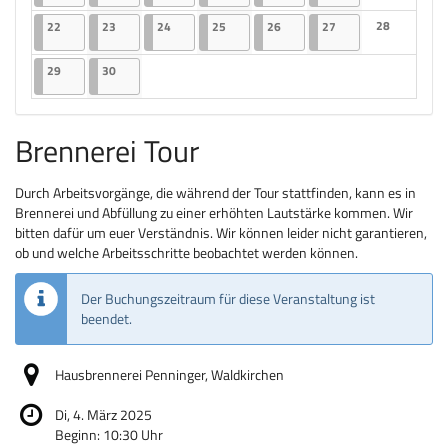
Keine Veranst
22.06.2026
2 Veranstaltungen
23.06.2026
2 Veranstaltungen
24.06.2026
2 Veranstaltungen
25.06.2026
2 Veranstaltungen
26.06.2026
2 Veranstaltungen
27.06.2026
2 Veranstaltungen
28
22
23
24
25
26
27
Keine Veranst
29.06.2026
2 Veranstaltungen
30.06.2026
2 Veranstaltungen
29
30
Brennerei Tour
Durch Arbeitsvorgänge, die während der Tour stattfinden, kann es in
Brennerei und Abfüllung zu einer erhöhten Lautstärke kommen. Wir
bitten dafür um euer Verständnis. Wir können leider nicht garantieren,
ob und welche Arbeitsschritte beobachtet werden können.
Der Buchungszeitraum für diese Veranstaltung ist
beendet.
Hausbrennerei Penninger, Waldkirchen
Di, 4. März 2025
Beginn:
10:30
Uhr