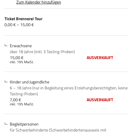
Zum Kalender hinzufügen
Produkte
Ticket Brennerei Tour
Unkategorisierte
von
0,00 € – 15,00 €
0,00 €
Produkte
bis
15,00 €
Erwachsene
über 18 Jahre (inkl. 3 Tasting-Proben)
15,00 €
AUSVERKAUFT
inkl. 19% MwSt.
Kinder und Jugendliche
6 – 18 Jahre (nur in Begleitung eines Erziehungsberechtigten, keine
Tasting-Proben)
7,00 €
AUSVERKAUFT
inkl. 19% MwSt.
Begleitpersonen
für Schwerbehinderte (Schwerbehindertenausweis mit