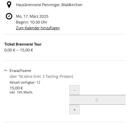
Hausbrennerei Penninger, Waldkirchen
Mo, 17. März 2025
Beginn:
10:30
Uhr
Zum Kalender hinzufügen
Produkte
Ticket Brennerei Tour
Unkategorisierte
von
0,00 € – 15,00 €
0,00 €
Produkte
bis
15,00 €
Erwachsene
über 18 Jahre (inkl. 3 Tasting-Proben)
Aktuell verfügbar: 12
Menge
15,00 €
-
inkl. 19% MwSt.
+