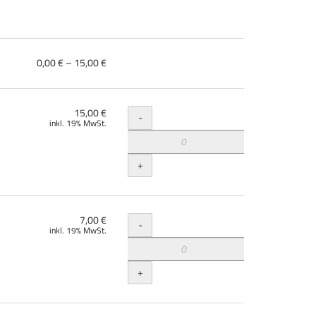
von
0,00 € – 15,00 €
0,00 €
bis
15,00 €
Menge
15,00 €
-
inkl. 19% MwSt.
+
Menge
7,00 €
-
inkl. 19% MwSt.
+