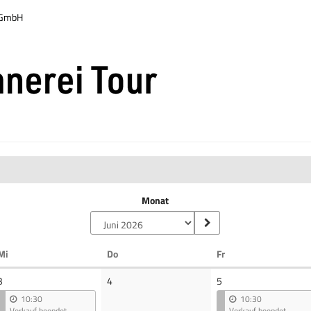
r GmbH
Monat
Mittwoch
Donnerstag
Freitag
Mi
Do
Fr
Keine
3
4
5
Veranstaltungen
10:30
10:30
Verkauf beendet
Verkauf beendet