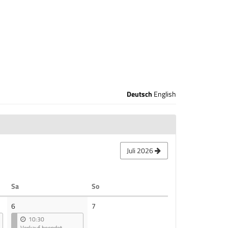
Deutsch
English
Juli 2026
Samstag
Sonntag
Sa
So
Keine
6
7
Veranstaltungen
10:30
Verkauf beendet