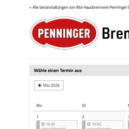
Zum
« Alle Veranstaltungen von Alte Hausbrennerei Penninge
Haupt-
Brennerei
Inhalt
springen
Tour
Wähle einen Termin aus
Mai 2026
Montag
Dienstag
Mo
Di
Kalender
1
2
10:30
10:30
Verkauf beendet
Verkauf beendet