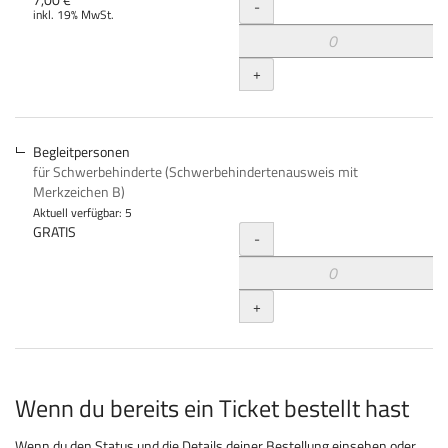
Menge
-
inkl. 19% MwSt.
+
Begleitpersonen
für Schwerbehinderte (Schwerbehindertenausweis mit
Merkzeichen B)
Aktuell verfügbar: 5
Menge
GRATIS
-
+
Wenn du bereits ein Ticket bestellt hast
Wenn du den Status und die Details deiner Bestellung einsehen oder