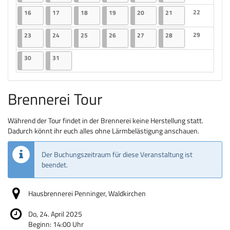
Keine Veranst
16.03.2026
2 Veranstaltungen
17.03.2026
2 Veranstaltungen
18.03.2026
2 Veranstaltungen
19.03.2026
2 Veranstaltungen
20.03.2026
2 Veranstaltungen
21.03.2026
2 Veranstaltungen
22
16
17
18
19
20
21
Keine Veranst
23.03.2026
2 Veranstaltungen
24.03.2026
2 Veranstaltungen
25.03.2026
2 Veranstaltungen
26.03.2026
2 Veranstaltungen
27.03.2026
2 Veranstaltungen
28.03.2026
2 Veranstaltungen
29
23
24
25
26
27
28
Keine Veranst
30.03.2026
2 Veranstaltungen
31.03.2026
2 Veranstaltungen
30
31
Brennerei Tour
Während der Tour findet in der Brennerei keine Herstellung statt.
Dadurch könnt ihr euch alles ohne Lärmbelästigung anschauen.
Der Buchungszeitraum für diese Veranstaltung ist
beendet.
Hausbrennerei Penninger, Waldkirchen
Do, 24. April 2025
Beginn:
14:00
Uhr