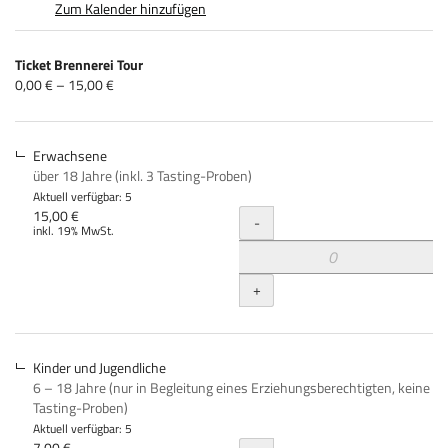
Zum Kalender hinzufügen
Produkte
Ticket Brennerei Tour
Unkategorisierte
von
0,00 € – 15,00 €
0,00 €
Produkte
bis
15,00 €
Erwachsene
über 18 Jahre (inkl. 3 Tasting-Proben)
Aktuell verfügbar: 5
Menge
15,00 €
-
inkl. 19% MwSt.
+
Kinder und Jugendliche
6 – 18 Jahre (nur in Begleitung eines Erziehungsberechtigten, keine
Tasting-Proben)
Aktuell verfügbar: 5
7,00 €