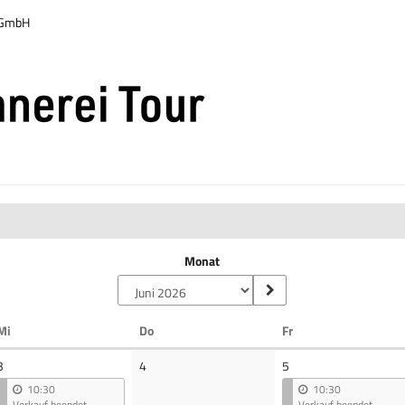
r GmbH
Monat
Mittwoch
Donnerstag
Freitag
Mi
Do
Fr
Keine
3
4
5
Veranstaltungen
10:30
10:30
Verkauf beendet
Verkauf beendet