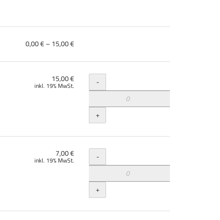
von
0,00 € – 15,00 €
0,00 €
bis
15,00 €
Menge
15,00 €
-
inkl. 19% MwSt.
+
Menge
7,00 €
-
inkl. 19% MwSt.
+