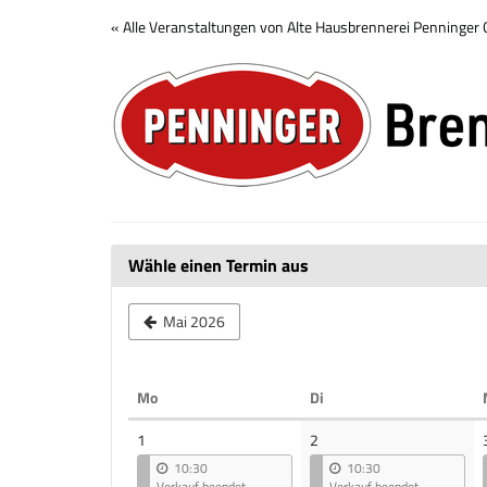
Zum
« Alle Veranstaltungen von Alte Hausbrennerei Penninge
Haupt-
Brennerei
Inhalt
springen
Tour
Wähle einen Termin aus
Mai 2026
Montag
Dienstag
Mo
Di
Kalender
1
2
10:30
10:30
Verkauf beendet
Verkauf beendet