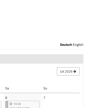
Deutsch
English
Juli 2026
Samstag
Sonntag
Sa
So
Keine
6
7
Veranstaltungen
10:30
Verkauf beendet